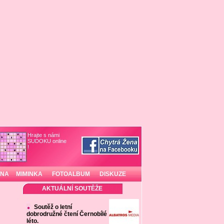
Hrajte s námi
SUDOKU online
!
INA
MIMINKA
FOTOALBUM
DISKUZE
AKTUÁLNÍ SOUTĚŽE
Soutěž o letní
dobrodružné čtení Černobílé
léto.