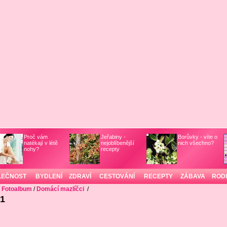
Proč vám
Jeřabiny -
Borůvky - víte o
natékají v létě
nejoblíbenější
nich všechno?
nohy?
recepty
LEČNOST
BYDLENÍ
ZDRAVÍ
CESTOVÁNÍ
RECEPTY
ZÁBAVA
ROD
/
Fotoalbum
/
Domácí mazlíčci
/
 1