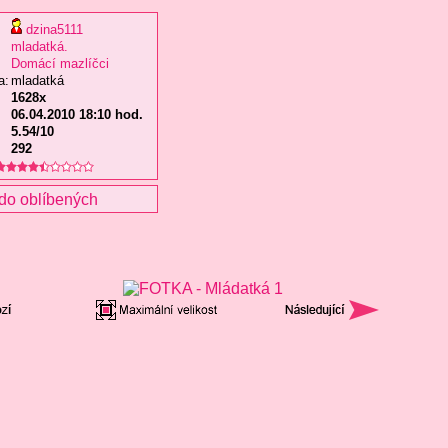
dzina5111
mladatká.
Domácí mazlíčci
a:
mladatká
1628x
06.04.2010 18:10 hod.
5.54/10
292
do oblíbených