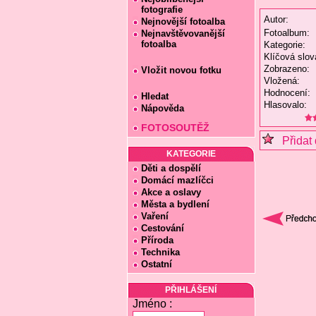
fotografie
Autor:
Nejnovější fotoalba
Fotoalbum:
Nejnavštěvovanější
fotoalba
Kategorie:
Klíčová slov
Zobrazeno:
Vložit novou fotku
Vložená:
Hodnocení:
Hledat
Hlasovalo:
Nápověda
FOTOSOUTĚŽ
Přidat 
KATEGORIE
Děti a dospělí
Domácí mazlíčci
Akce a oslavy
Města a bydlení
Vaření
Cestování
Příroda
Technika
Ostatní
PŘIHLÁŠENÍ
Jméno :