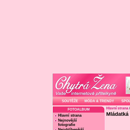
SOUTĚŽE
MÓDA & TRENDY
SPO
Hlavní strana
FOTOALBUM
Mládatká
Hlavní strana
Nejnovější
fotografie
Nejoblíbenější