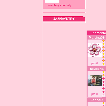
všechny speciály
ZAJÍMAVÉ TIPY
Komentá
Martina59
profil
asusena
profil
JancaD