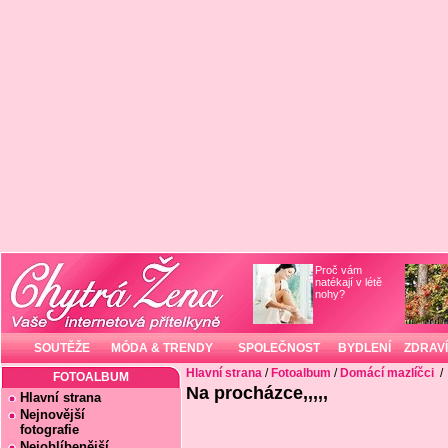
Proč vám
natékají v létě
nohy?
SOUTĚŽE
MÓDA & TRENDY
SPOLEČNOST
BYDLENÍ
ZDRAVÍ
Hlavní strana
/
Fotoalbum
/
Domácí mazlíčci
/
FOTOALBUM
Na procházce,,,,,
Hlavní strana
Nejnovější
fotografie
Nejoblíbenější