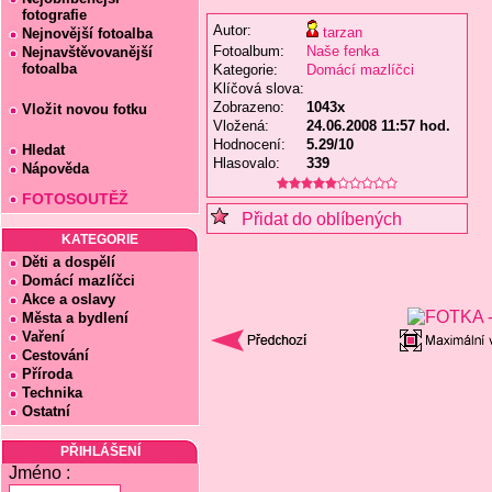
fotografie
Autor:
tarzan
Nejnovější fotoalba
Fotoalbum:
Naše fenka
Nejnavštěvovanější
fotoalba
Kategorie:
Domácí mazlíčci
Klíčová slova:
Zobrazeno:
1043x
Vložit novou fotku
Vložená:
24.06.2008 11:57 hod.
Hodnocení:
5.29/10
Hledat
Hlasovalo:
339
Nápověda
FOTOSOUTĚŽ
Přidat do oblíbených
KATEGORIE
Děti a dospělí
Domácí mazlíčci
Akce a oslavy
Města a bydlení
Vaření
Cestování
Příroda
Technika
Ostatní
PŘIHLÁŠENÍ
Jméno :