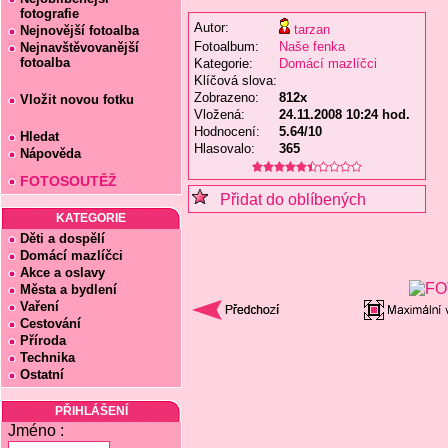
fotografie
Autor:
tarzan
Nejnovější fotoalba
Fotoalbum:
Naše fenka
Nejnavštěvovanější
fotoalba
Kategorie:
Domácí mazlíčci
Klíčová slova:
Zobrazeno:
812x
Vložit novou fotku
Vložená:
24.11.2008 10:24 hod.
Hodnocení:
5.64/10
Hledat
Hlasovalo:
365
Nápověda
FOTOSOUTĚŽ
Přidat do oblíbených
KATEGORIE
Děti a dospělí
Domácí mazlíčci
Akce a oslavy
Města a bydlení
Vaření
Cestování
Příroda
Technika
Ostatní
PŘIHLÁŠENÍ
Jméno :