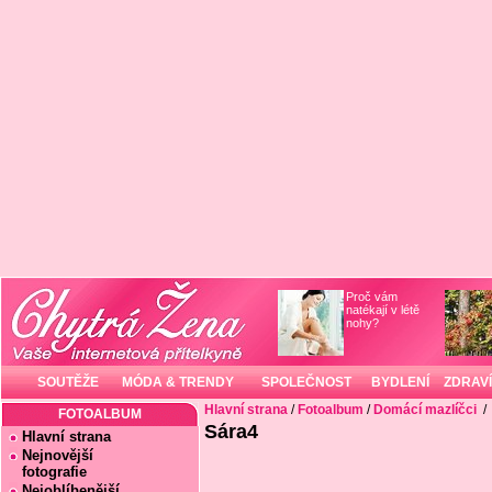
Proč vám
natékají v létě
nohy?
SOUTĚŽE
MÓDA & TRENDY
SPOLEČNOST
BYDLENÍ
ZDRAVÍ
Hlavní strana
/
Fotoalbum
/
Domácí mazlíčci
/
FOTOALBUM
Sára4
Hlavní strana
Nejnovější
fotografie
Nejoblíbenější