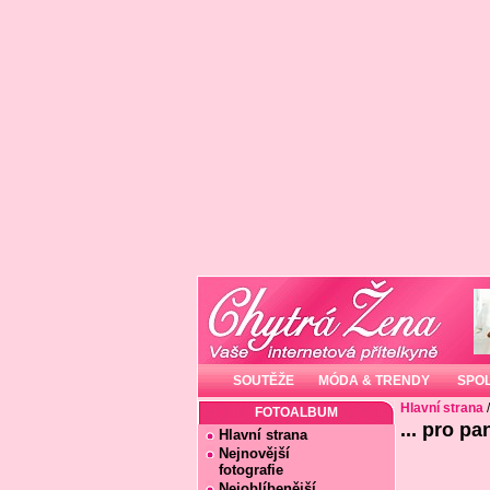
SOUTĚŽE
MÓDA & TRENDY
SPO
Hlavní strana
FOTOALBUM
... pro p
Hlavní strana
Nejnovější
fotografie
Nejoblíbenější