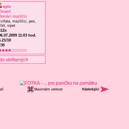
agila
Ostatní
Domácí mazlíčci
zvířata, mazlíčci, pes,
hrt, vipet
612x
06.07.2009 11:03 hod.
5.21/10
230
do oblíbených