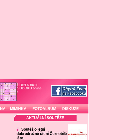
Hrajte s námi
SUDOKU online
!
INA
MIMINKA
FOTOALBUM
DISKUZE
AKTUÁLNÍ SOUTĚŽE
Soutěž o letní
dobrodružné čtení Černobílé
léto.