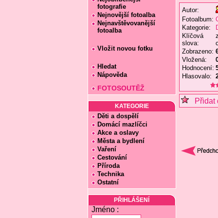
fotografie
Autor:
Nejnovější fotoalba
Fotoalbum:
Nejnavštěvovanější
Kategorie:
fotoalba
Klíčová
slova:
c
Vložit novou fotku
Zobrazeno:
Vložená:
Hledat
Hodnocení:
Nápověda
Hlasovalo:
FOTOSOUTĚŽ
Přidat 
KATEGORIE
Děti a dospělí
Domácí mazlíčci
Akce a oslavy
Města a bydlení
Vaření
Cestování
Příroda
Technika
Ostatní
PŘIHLÁŠENÍ
Jméno :