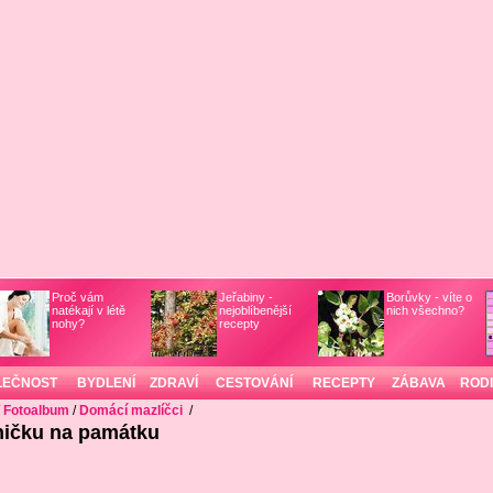
Proč vám
Jeřabiny -
Borůvky - víte o
natékají v létě
nejoblíbenější
nich všechno?
nohy?
recepty
LEČNOST
BYDLENÍ
ZDRAVÍ
CESTOVÁNÍ
RECEPTY
ZÁBAVA
ROD
/
Fotoalbum
/
Domácí mazlíčci
/
aničku na památku