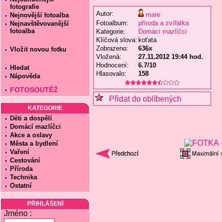
fotografie
Autor:
mare
Nejnovější fotoalba
Fotoalbum:
příroda a zvířátka
Nejnavštěvovanější
fotoalba
Kategorie:
Domácí mazlíčci
Klíčová slova:
koťata
Zobrazeno:
636x
Vložit novou fotku
Vložená:
27.11.2012 19:44 hod.
Hodnocení:
6.7/10
Hledat
Hlasovalo:
158
Nápověda
FOTOSOUTĚŽ
Přidat do oblíbených
KATEGORIE
Děti a dospělí
Domácí mazlíčci
Akce a oslavy
Města a bydlení
Vaření
Cestování
Příroda
Technika
Ostatní
PŘIHLÁŠENÍ
Jméno :