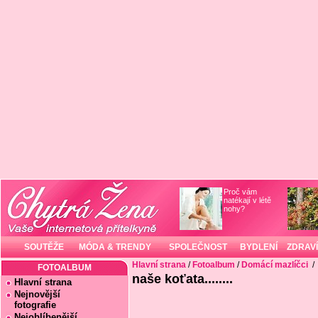
Proč vám
natékají v létě
nohy?
SOUTĚŽE
MÓDA & TRENDY
SPOLEČNOST
BYDLENÍ
ZDRAVÍ
Hlavní strana
/
Fotoalbum
/
Domácí mazlíčci
/
FOTOALBUM
naše koťata........
Hlavní strana
Nejnovější
fotografie
Nejoblíbenější