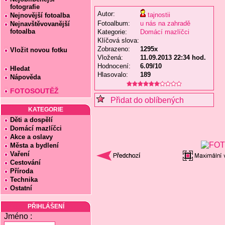
fotografie
Autor:
tajnostii
Nejnovější fotoalba
Fotoalbum:
u nás na zahradě
Nejnavštěvovanější
fotoalba
Kategorie:
Domácí mazlíčci
Klíčová slova:
Zobrazeno:
1295x
Vložit novou fotku
Vložená:
11.09.2013 22:34 hod.
Hodnocení:
6.09/10
Hledat
Hlasovalo:
189
Nápověda
FOTOSOUTĚŽ
Přidat do oblíbených
KATEGORIE
Děti a dospělí
Domácí mazlíčci
Akce a oslavy
Města a bydlení
Vaření
Cestování
Příroda
Technika
Ostatní
PŘIHLÁŠENÍ
Jméno :