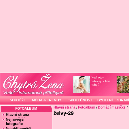
Proč vám
natékají v létě
nohy?
SOUTĚŽE
MÓDA & TRENDY
SPOLEČNOST
BYDLENÍ
ZDRAVÍ
Hlavní strana
/
Fotoalbum
/
Domácí mazlíčci
/
FOTOALBUM
želvy-29
Hlavní strana
Nejnovější
fotografie
Nejoblíbenější