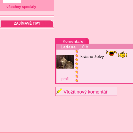
všechny speciály
ZAJÍMAVÉ TIPY
Komentáře
Ladana
10 b
krásné želvy
profil
Vložit nový komentář