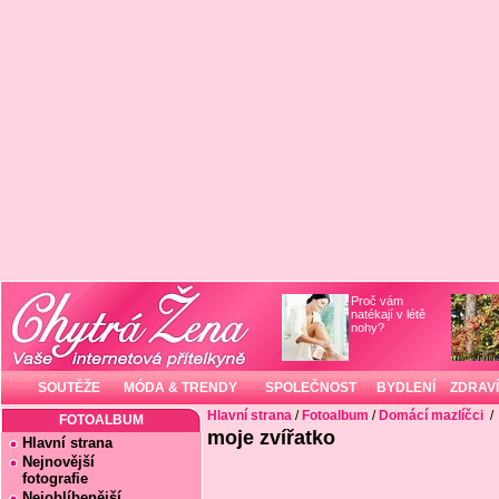
Proč vám
natékají v létě
nohy?
SOUTĚŽE
MÓDA & TRENDY
SPOLEČNOST
BYDLENÍ
ZDRAVÍ
Hlavní strana
/
Fotoalbum
/
Domácí mazlíčci
/
FOTOALBUM
moje zvířatko
Hlavní strana
Nejnovější
fotografie
Nejoblíbenější