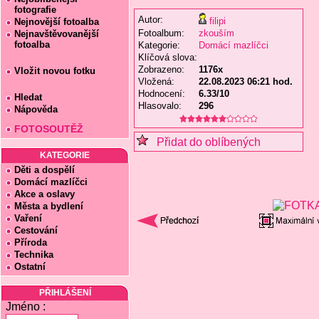
fotografie
Autor:
filipi
Nejnovější fotoalba
Fotoalbum:
zkouším
Nejnavštěvovanější
fotoalba
Kategorie:
Domácí mazlíčci
Klíčová slova:
Zobrazeno:
1176x
Vložit novou fotku
Vložená:
22.08.2023 06:21 hod.
Hodnocení:
6.33/10
Hledat
Hlasovalo:
296
Nápověda
FOTOSOUTĚŽ
Přidat do oblíbených
KATEGORIE
Děti a dospělí
Domácí mazlíčci
Akce a oslavy
Města a bydlení
Vaření
Cestování
Příroda
Technika
Ostatní
PŘIHLÁŠENÍ
Jméno :