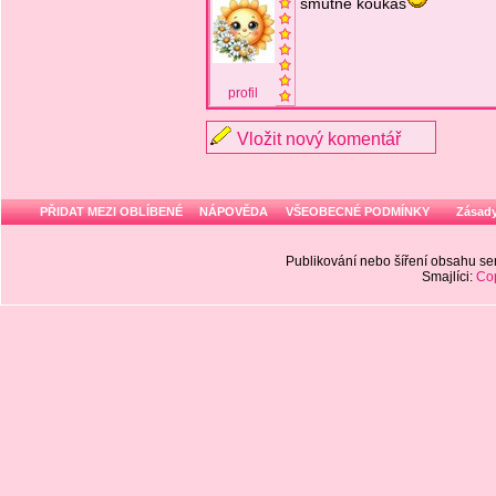
smutně koukáš
profil
Vložit nový komentář
PŘIDAT MEZI OBLÍBENÉ
NÁPOVĚDA
VŠEOBECNÉ PODMÍNKY
Zásady
Publikování nebo šíření obsahu 
Smajlíci:
Cop