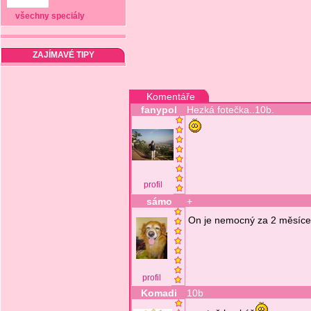
všechny speciály
ZAJÍMAVÉ TIPY
Komentáře
fanypol
Hezká fotečka..10b.
profil
sámo
+
On je nemocný za 2 měsíce 
profil
Komadi
10b