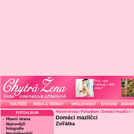
Proč vám
natékají v létě
nohy?
SOUTĚŽE
MÓDA & TRENDY
SPOLEČNOST
BYDLENÍ
ZDRAVÍ
Hlavní strana
/
Fotoalbum
/
Domácí mazlíčci
/
FOTOALBUM
Domácí mazlíčci
Hlavní strana
Zvířátka
Nejnovější
fotografie
Nejoblíbenější