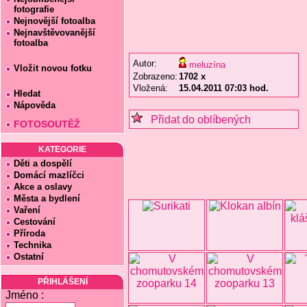
fotografie
Nejnovější fotoalba
Nejnavštěvovanější
fotoalba
Autor:
meluzína
Vložit novou fotku
Zobrazeno:
1702 x
Vložená:
15.04.2011 07:03 hod.
Hledat
Nápověda
Přidat do oblíbených
FOTOSOUTĚŽ
KATEGORIE
Děti a dospělí
Domácí mazlíčci
Akce a oslavy
Města a bydlení
Vaření
Cestování
Příroda
Technika
Ostatní
PŘIHLÁŠENÍ
Jméno :