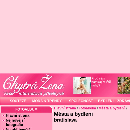
Proč vám
natékají v létě
nohy?
SOUTĚŽE
MÓDA & TRENDY
SPOLEČNOST
BYDLENÍ
ZDRAVÍ
Hlavní strana
/
Fotoalbum
/
Města a bydlení
/
FOTOALBUM
Města a bydlení
Hlavní strana
bratislava
Nejnovější
fotografie
Nejoblíbenější