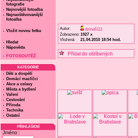
fotografie
Nejnovější fotoalba
Nejnavštěvovanější
fotoalba
Autor:
dzina5111
Vložit novou fotku
Zobrazeno:
1927 x
Vložená:
21.04.2010 18:54 hod.
Hledat
Nápověda
Přidat do oblíbených
FOTOSOUTĚŽ
KATEGORIE
Děti a dospělí
Domácí mazlíčci
Akce a oslavy
Města a bydlení
Vaření
Cestování
Příroda
Technika
Ostatní
PŘIHLÁŠENÍ
Jméno :