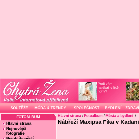
Proč vám
natékají v létě
nohy?
SOUTĚŽE
MÓDA & TRENDY
SPOLEČNOST
BYDLENÍ
ZDRAVÍ
Hlavní strana
/
Fotoalbum
/
Města a bydlení
/
FOTOALBUM
Nábřeží Maxipsa Fíka v Kadani 
Hlavní strana
Nejnovější
fotografie
Nejoblíbenější