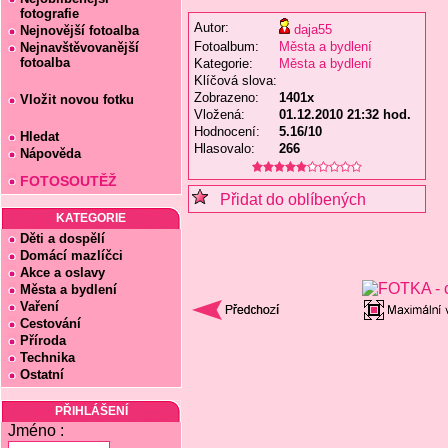
fotografie
Autor:
daja55
Nejnovější fotoalba
Fotoalbum:
Města a bydlení
Nejnavštěvovanější
fotoalba
Kategorie:
Města a bydlení
Klíčová slova:
Zobrazeno:
1401x
Vložit novou fotku
Vložená:
01.12.2010 21:32 hod.
Hodnocení:
5.16/10
Hledat
Hlasovalo:
266
Nápověda
FOTOSOUTĚŽ
Přidat do oblíbených
KATEGORIE
Děti a dospělí
Domácí mazlíčci
Akce a oslavy
Města a bydlení
Vaření
Cestování
Příroda
Technika
Ostatní
PŘIHLÁŠENÍ
Jméno :