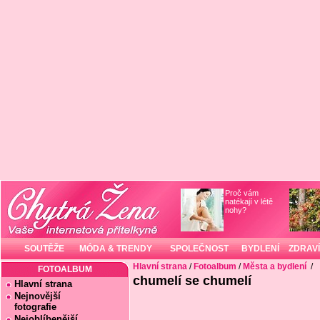
Proč vám
natékají v létě
nohy?
SOUTĚŽE
MÓDA & TRENDY
SPOLEČNOST
BYDLENÍ
ZDRAVÍ
Hlavní strana
/
Fotoalbum
/
Města a bydlení
/
FOTOALBUM
chumelí se chumelí
Hlavní strana
Nejnovější
fotografie
Nejoblíbenější