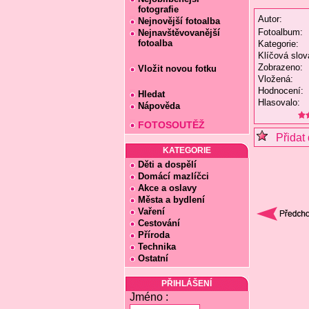
fotografie
Autor:
Nejnovější fotoalba
Fotoalbum:
Nejnavštěvovanější
fotoalba
Kategorie:
Klíčová slov
Zobrazeno:
Vložit novou fotku
Vložená:
Hodnocení:
Hledat
Hlasovalo:
Nápověda
FOTOSOUTĚŽ
Přidat 
KATEGORIE
Děti a dospělí
Domácí mazlíčci
Akce a oslavy
Města a bydlení
Vaření
Cestování
Příroda
Technika
Ostatní
PŘIHLÁŠENÍ
Jméno :