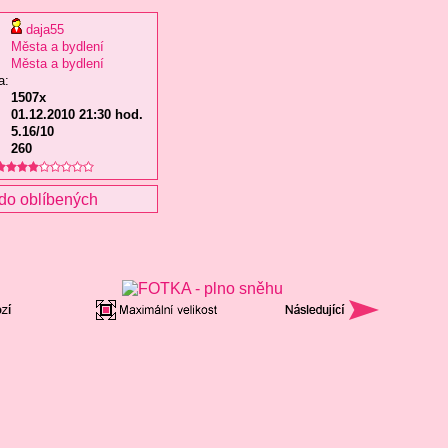
daja55
Města a bydlení
Města a bydlení
a:
1507x
01.12.2010 21:30 hod.
5.16/10
260
do oblíbených