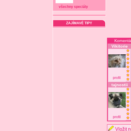
všechny speciály
ZAJÍMAVÉ TIPY
Komentá
Vikitorie
profil
tajnostii
profil
Vložit 