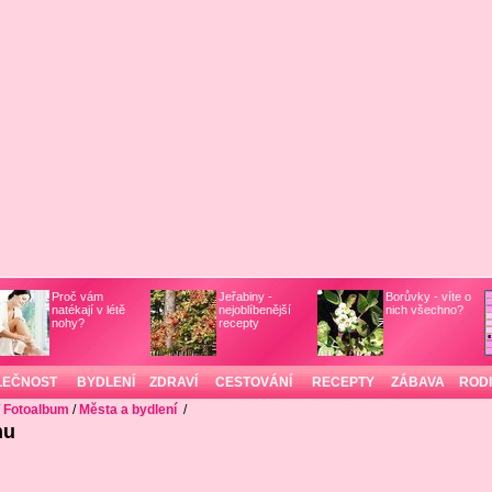
Proč vám
Jeřabiny -
Borůvky - víte o
natékají v létě
nejoblíbenější
nich všechno?
nohy?
recepty
LEČNOST
BYDLENÍ
ZDRAVÍ
CESTOVÁNÍ
RECEPTY
ZÁBAVA
ROD
/
Fotoalbum
/
Města a bydlení
/
hu