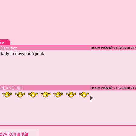
ře
Danuško
Datum vložení: 01.12.2010 22
tady to nevypadá jinak
PĚKNÉ !!!!!!
Datum vložení: 01.12.2010 21
jo
nový komentář