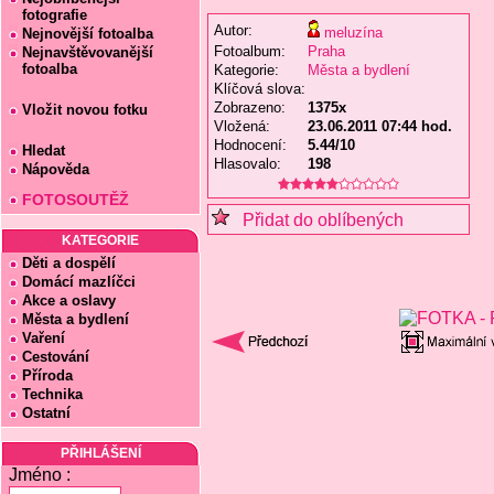
fotografie
Autor:
meluzína
Nejnovější fotoalba
Fotoalbum:
Praha
Nejnavštěvovanější
fotoalba
Kategorie:
Města a bydlení
Klíčová slova:
Zobrazeno:
1375x
Vložit novou fotku
Vložená:
23.06.2011 07:44 hod.
Hodnocení:
5.44/10
Hledat
Hlasovalo:
198
Nápověda
FOTOSOUTĚŽ
Přidat do oblíbených
KATEGORIE
Děti a dospělí
Domácí mazlíčci
Akce a oslavy
Města a bydlení
Vaření
Cestování
Příroda
Technika
Ostatní
PŘIHLÁŠENÍ
Jméno :