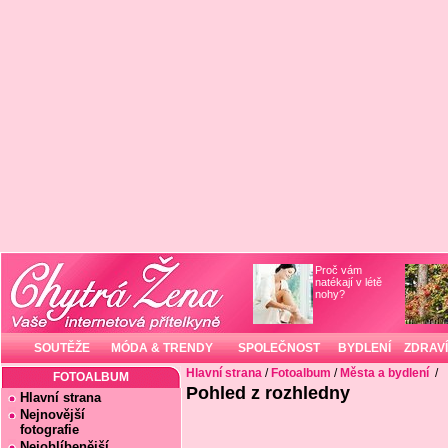
Proč vám
natékají v létě
nohy?
SOUTĚŽE
MÓDA & TRENDY
SPOLEČNOST
BYDLENÍ
ZDRAVÍ
Hlavní strana
/
Fotoalbum
/
Města a bydlení
/
FOTOALBUM
Pohled z rozhledny
Hlavní strana
Nejnovější
fotografie
Nejoblíbenější