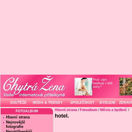
Proč vám
natékají v létě
nohy?
SOUTĚŽE
MÓDA & TRENDY
SPOLEČNOST
BYDLENÍ
ZDRAVÍ
Hlavní strana
/
Fotoalbum
/
Města a bydlení
/
FOTOALBUM
hotel.
Hlavní strana
Nejnovější
fotografie
Nejoblíbenější