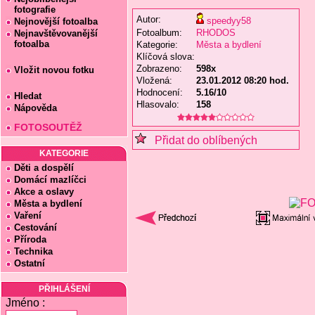
fotografie
Autor:
speedyy58
Nejnovější fotoalba
Fotoalbum:
RHODOS
Nejnavštěvovanější
fotoalba
Kategorie:
Města a bydlení
Klíčová slova:
Zobrazeno:
598x
Vložit novou fotku
Vložená:
23.01.2012 08:20 hod.
Hodnocení:
5.16/10
Hledat
Hlasovalo:
158
Nápověda
FOTOSOUTĚŽ
Přidat do oblíbených
KATEGORIE
Děti a dospělí
Domácí mazlíčci
Akce a oslavy
Města a bydlení
Vaření
Cestování
Příroda
Technika
Ostatní
PŘIHLÁŠENÍ
Jméno :