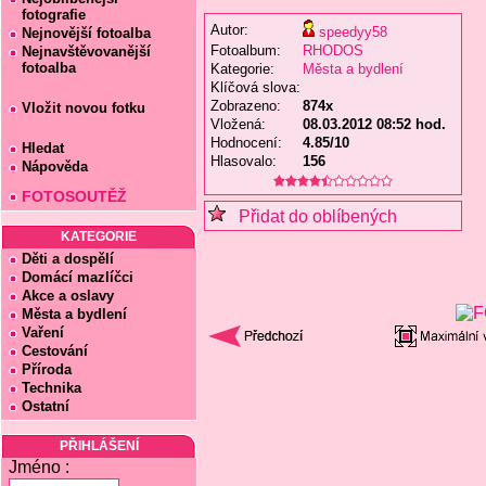
fotografie
Autor:
speedyy58
Nejnovější fotoalba
Fotoalbum:
RHODOS
Nejnavštěvovanější
fotoalba
Kategorie:
Města a bydlení
Klíčová slova:
Zobrazeno:
874x
Vložit novou fotku
Vložená:
08.03.2012 08:52 hod.
Hodnocení:
4.85/10
Hledat
Hlasovalo:
156
Nápověda
FOTOSOUTĚŽ
Přidat do oblíbených
KATEGORIE
Děti a dospělí
Domácí mazlíčci
Akce a oslavy
Města a bydlení
Vaření
Cestování
Příroda
Technika
Ostatní
PŘIHLÁŠENÍ
Jméno :