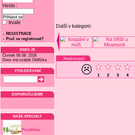
Heslo :
trvale
Další v kategorii:
REGISTRACE
Proč se registrovat?
DNES JE
Čtvrtek 06.08. 2026
Hodnocení
Dnes má svátek Oldřiška
VYHLEDÁVÁNÍ
1
2
3
4
DOPORUČUJEME
NAŠE SPECIÁLY
Prostřeno