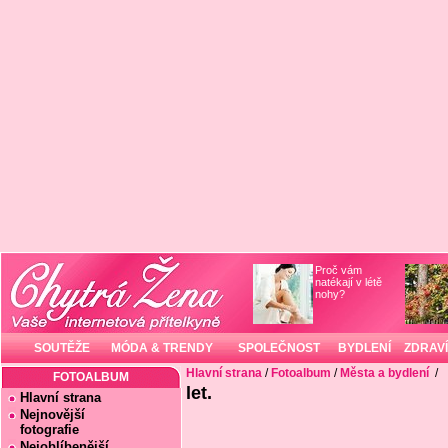
Proč vám
natékají v létě
nohy?
SOUTĚŽE
MÓDA & TRENDY
SPOLEČNOST
BYDLENÍ
ZDRAVÍ
Hlavní strana
/
Fotoalbum
/
Města a bydlení
/
FOTOALBUM
let.
Hlavní strana
Nejnovější
fotografie
Nejoblíbenější