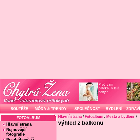
Proč vám
natékají v létě
nohy?
SOUTĚŽE
MÓDA & TRENDY
SPOLEČNOST
BYDLENÍ
ZDRAVÍ
Hlavní strana
/
Fotoalbum
/
Města a bydlení
/
FOTOALBUM
výhled z balkonu
Hlavní strana
Nejnovější
fotografie
Nejoblíbenější