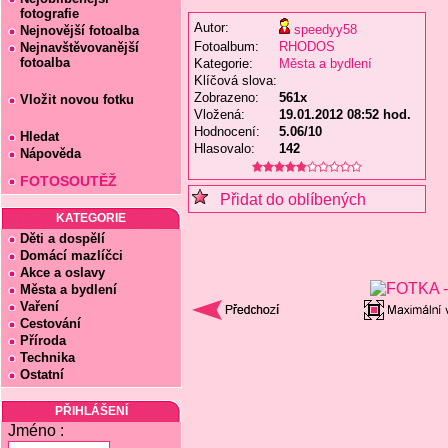
fotografie
Autor:
speedyy58
Nejnovější fotoalba
Fotoalbum:
RHODOS
Nejnavštěvovanější
fotoalba
Kategorie:
Města a bydlení
Klíčová slova:
Zobrazeno:
561x
Vložit novou fotku
Vložená:
19.01.2012 08:52 hod.
Hodnocení:
5.06/10
Hledat
Hlasovalo:
142
Nápověda
FOTOSOUTĚŽ
Přidat do oblíbených
KATEGORIE
Děti a dospělí
Domácí mazlíčci
Akce a oslavy
Města a bydlení
Vaření
Cestování
Příroda
Technika
Ostatní
PŘIHLÁŠENÍ
Jméno :