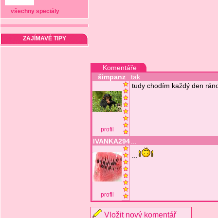
všechny speciály
ZAJÍMAVÉ TIPY
Komentáře
šimpanz
tak
tudy chodím každý den rán
profil
IVANKA294
...
...
profil
Vložit nový komentář