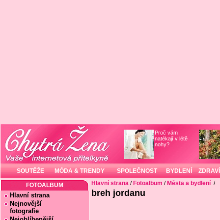
Proč vám
natékají v létě
nohy?
SOUTĚŽE
MÓDA & TRENDY
SPOLEČNOST
BYDLENÍ
ZDRAVÍ
Hlavní strana
/
Fotoalbum
/
Města a bydlení
/
FOTOALBUM
breh jordanu
Hlavní strana
Nejnovější
fotografie
Nejoblíbenější