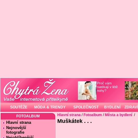
Proč vám
natékají v létě
nohy?
SOUTĚŽE
MÓDA & TRENDY
SPOLEČNOST
BYDLENÍ
ZDRAVÍ
Hlavní strana
/
Fotoalbum
/
Města a bydlení
/
FOTOALBUM
Muškátek . . .
Hlavní strana
Nejnovější
fotografie
Nejoblíbenější