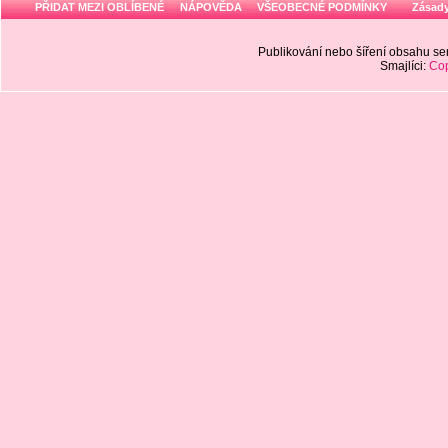
PŘIDAT MEZI OBLÍBENÉ
NÁPOVĚDA
VŠEOBECNÉ PODMÍNKY
Zásady
Publikování nebo šíření obsahu 
Smajlíci:
Cop