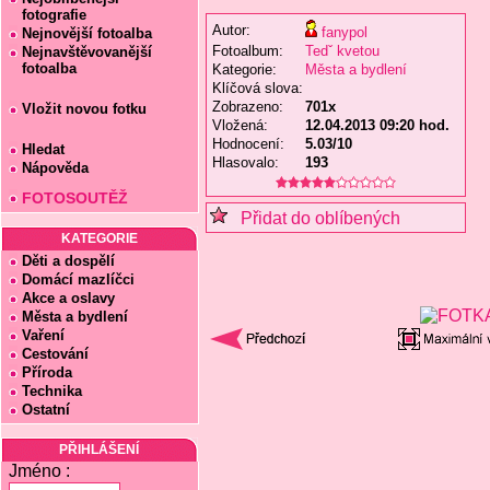
fotografie
Autor:
fanypol
Nejnovější fotoalba
Fotoalbum:
Tedˇ kvetou
Nejnavštěvovanější
fotoalba
Kategorie:
Města a bydlení
Klíčová slova:
Zobrazeno:
701x
Vložit novou fotku
Vložená:
12.04.2013 09:20 hod.
Hodnocení:
5.03/10
Hledat
Hlasovalo:
193
Nápověda
FOTOSOUTĚŽ
Přidat do oblíbených
KATEGORIE
Děti a dospělí
Domácí mazlíčci
Akce a oslavy
Města a bydlení
Vaření
Cestování
Příroda
Technika
Ostatní
PŘIHLÁŠENÍ
Jméno :