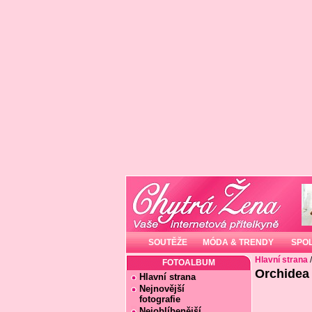
SOUTĚŽE
MÓDA & TRENDY
SPO
Hlavní strana
FOTOALBUM
Orchidea u
Hlavní strana
Nejnovější
fotografie
Nejoblíbenější