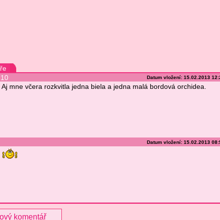
ře
10
Datum vložení: 15.02.2013 12
Aj mne včera rozkvitla jedna biela a jedna malá bordová orchidea.
Datum vložení: 15.02.2013 08
nový komentář