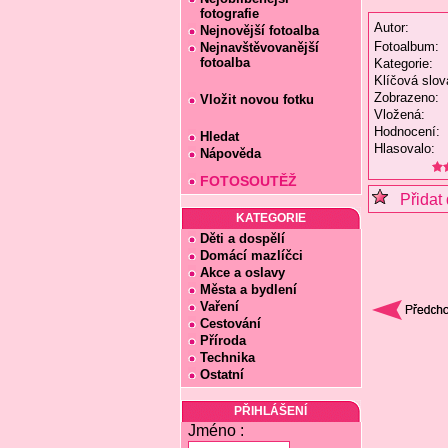
fotografie
Autor:
Nejnovější fotoalba
Fotoalbum:
Nejnavštěvovanější
fotoalba
Kategorie:
Klíčová slov
Zobrazeno:
Vložit novou fotku
Vložená:
Hodnocení:
Hledat
Hlasovalo:
Nápověda
FOTOSOUTĚŽ
Přidat 
KATEGORIE
Děti a dospělí
Domácí mazlíčci
Akce a oslavy
Města a bydlení
Vaření
Cestování
Příroda
Technika
Ostatní
PŘIHLÁŠENÍ
Jméno :