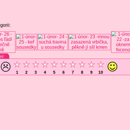
gorii:
ní
1
2
3
4
5
6
7
8
9
10