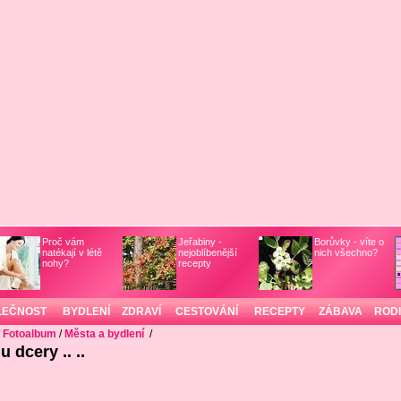
Proč vám
Jeřabiny -
Borůvky - víte o
natékají v létě
nejoblíbenější
nich všechno?
nohy?
recepty
LEČNOST
BYDLENÍ
ZDRAVÍ
CESTOVÁNÍ
RECEPTY
ZÁBAVA
ROD
/
Fotoalbum
/
Města a bydlení
/
 dcery .. ..