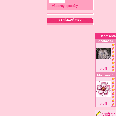
všechny speciály
ZAJÍMAVÉ TIPY
Komentá
dada274
profil
Martina59
profil
Vložit 