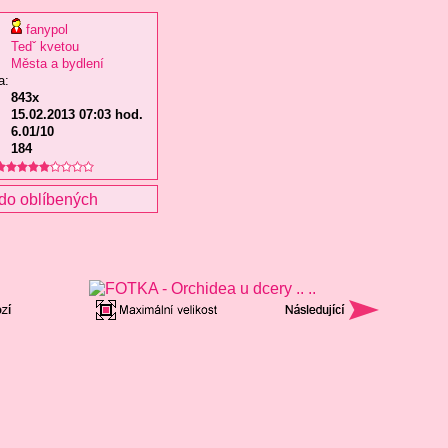
fanypol
Tedˇ kvetou
Města a bydlení
a:
843x
15.02.2013 07:03 hod.
6.01/10
184
do oblíbených