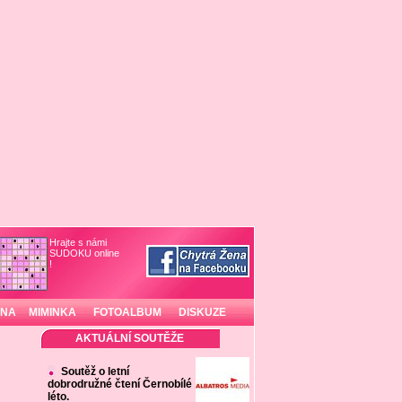
Hrajte s námi
SUDOKU online
!
INA
MIMINKA
FOTOALBUM
DISKUZE
AKTUÁLNÍ SOUTĚŽE
Soutěž o letní
dobrodružné čtení Černobílé
léto.