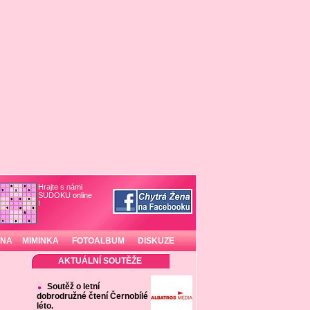
Hrajte s námi
SUDOKU online
!
INA
MIMINKA
FOTOALBUM
DISKUZE
AKTUÁLNÍ SOUTĚŽE
Soutěž o letní
dobrodružné čtení Černobílé
léto.