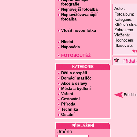
fotografie
Autor:
Nejnovější fotoalba
Fotoalbum:
Nejnavštěvovanější
fotoalba
Kategorie:
Klíčová slov
Zobrazeno:
Vložit novou fotku
Vložená:
Hodnocení:
Hledat
Hlasovalo:
Nápověda
FOTOSOUTĚŽ
Přidat 
KATEGORIE
Děti a dospělí
Domácí mazlíčci
Akce a oslavy
Města a bydlení
Vaření
Cestování
Příroda
Technika
Ostatní
PŘIHLÁŠENÍ
Jméno :