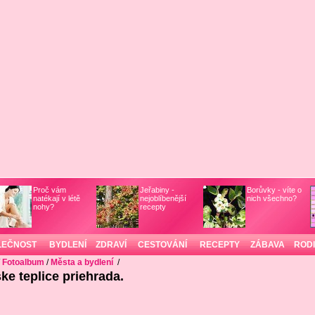
Proč vám
Jeřabiny -
Borůvky - víte o
natékají v létě
nejoblíbenější
nich všechno?
nohy?
recepty
LEČNOST
BYDLENÍ
ZDRAVÍ
CESTOVÁNÍ
RECEPTY
ZÁBAVA
ROD
/
Fotoalbum
/
Města a bydlení
/
ke teplice priehrada.