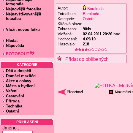
fotografie
Autor:
Barakuda
Nejnovější fotoalba
Fotoalbum:
Barakuda
Nejnavštěvovanější
fotoalba
Kategorie:
Ostatní
Klíčová slova:
Zobrazeno:
904x
Vložit novou fotku
Vložená:
02.04.2011 20:26 hod.
Hodnocení:
4.69/10
Hledat
Hlasovalo:
218
Nápověda
FOTOSOUTĚŽ
Přidat do oblíbených
KATEGORIE
Děti a dospělí
Domácí mazlíčci
Akce a oslavy
Města a bydlení
Vaření
Cestování
Příroda
Technika
Ostatní
PŘIHLÁŠENÍ
Jméno :