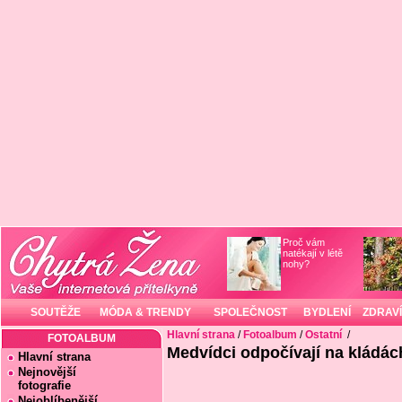
Proč vám
natékají v létě
nohy?
SOUTĚŽE
MÓDA & TRENDY
SPOLEČNOST
BYDLENÍ
ZDRAVÍ
Hlavní strana
/
Fotoalbum
/
Ostatní
/
FOTOALBUM
Medvídci odpočívají na kládác
Hlavní strana
Nejnovější
fotografie
Nejoblíbenější