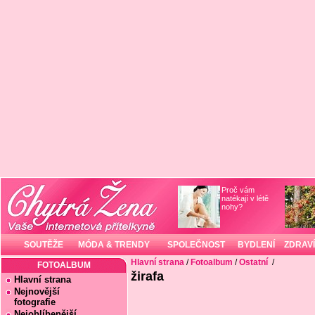
Proč vám
natékají v létě
nohy?
SOUTĚŽE
MÓDA & TRENDY
SPOLEČNOST
BYDLENÍ
ZDRAVÍ
Hlavní strana
/
Fotoalbum
/
Ostatní
/
FOTOALBUM
žirafa
Hlavní strana
Nejnovější
fotografie
Nejoblíbenější