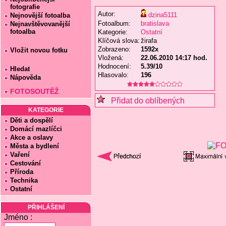
fotografie
Autor:
dzina5111
Nejnovější fotoalba
Fotoalbum:
bratislava
Nejnavštěvovanější
fotoalba
Kategorie:
Ostatní
Klíčová slova:
žirafa
Zobrazeno:
1592x
Vložit novou fotku
Vložená:
22.06.2010 14:17 hod.
Hodnocení:
5.39/10
Hledat
Hlasovalo:
196
Nápověda
FOTOSOUTĚŽ
Přidat do oblíbených
KATEGORIE
Děti a dospělí
Domácí mazlíčci
Akce a oslavy
Města a bydlení
Vaření
Cestování
Příroda
Technika
Ostatní
PŘIHLÁŠENÍ
Jméno :