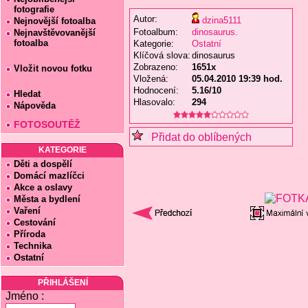
fotografie
Autor:
dzina5111
Nejnovější fotoalba
Fotoalbum:
dinosaurus.
Nejnavštěvovanější
fotoalba
Kategorie:
Ostatní
Klíčová slova:
dinosaurus
Zobrazeno:
1651x
Vložit novou fotku
Vložená:
05.04.2010 19:39 hod.
Hodnocení:
5.16/10
Hledat
Hlasovalo:
294
Nápověda
FOTOSOUTĚŽ
Přidat do oblíbených
KATEGORIE
Děti a dospělí
Domácí mazlíčci
Akce a oslavy
Města a bydlení
Vaření
Cestování
Příroda
Technika
Ostatní
PŘIHLÁŠENÍ
Jméno :