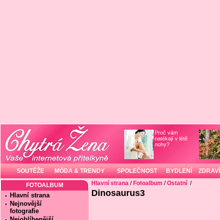
Proč vám
natékají v létě
nohy?
SOUTĚŽE
MÓDA & TRENDY
SPOLEČNOST
BYDLENÍ
ZDRAVÍ
Hlavní strana
/
Fotoalbum
/
Ostatní
/
FOTOALBUM
Dinosaurus3
Hlavní strana
Nejnovější
fotografie
Nejoblíbenější