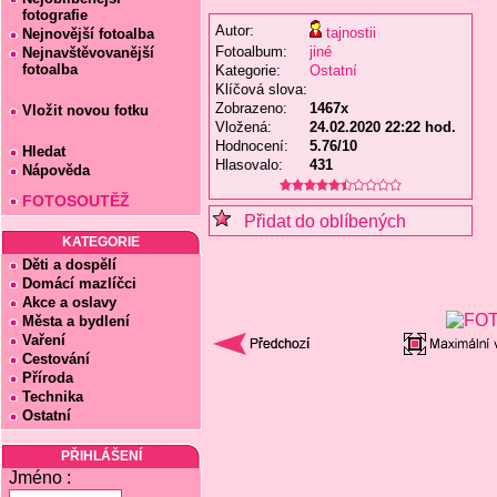
fotografie
Autor:
tajnostii
Nejnovější fotoalba
Fotoalbum:
jiné
Nejnavštěvovanější
fotoalba
Kategorie:
Ostatní
Klíčová slova:
Zobrazeno:
1467x
Vložit novou fotku
Vložená:
24.02.2020 22:22 hod.
Hodnocení:
5.76/10
Hledat
Hlasovalo:
431
Nápověda
FOTOSOUTĚŽ
Přidat do oblíbených
KATEGORIE
Děti a dospělí
Domácí mazlíčci
Akce a oslavy
Města a bydlení
Vaření
Cestování
Příroda
Technika
Ostatní
PŘIHLÁŠENÍ
Jméno :