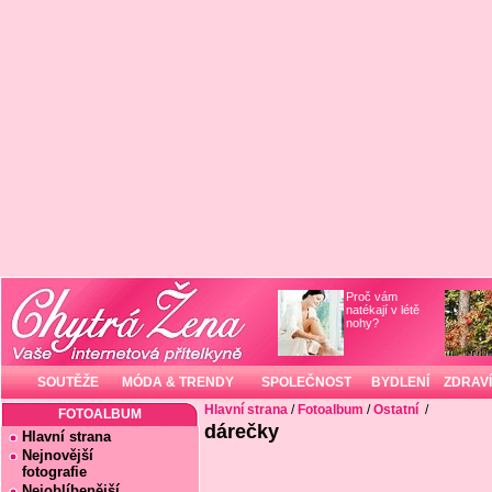
Proč vám
natékají v létě
nohy?
SOUTĚŽE
MÓDA & TRENDY
SPOLEČNOST
BYDLENÍ
ZDRAVÍ
Hlavní strana
/
Fotoalbum
/
Ostatní
/
FOTOALBUM
dárečky
Hlavní strana
Nejnovější
fotografie
Nejoblíbenější