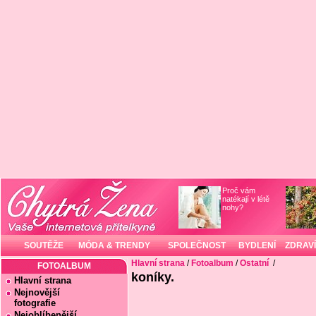
Proč vám
natékají v létě
nohy?
SOUTĚŽE
MÓDA & TRENDY
SPOLEČNOST
BYDLENÍ
ZDRAVÍ
Hlavní strana
/
Fotoalbum
/
Ostatní
/
FOTOALBUM
koníky.
Hlavní strana
Nejnovější
fotografie
Nejoblíbenější