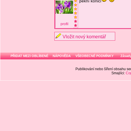
pěkní konici
profil
Vložit nový komentář
PŘIDAT MEZI OBLÍBENÉ
NÁPOVĚDA
VŠEOBECNÉ PODMÍNKY
Zásady
Publikování nebo šíření obsahu 
Smajlíci:
Cop