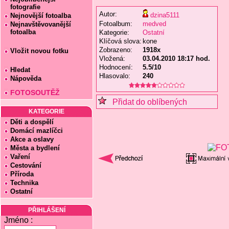
fotografie
Autor:
dzina5111
Nejnovější fotoalba
Fotoalbum:
medved
Nejnavštěvovanější
fotoalba
Kategorie:
Ostatní
Klíčová slova:
kone
Zobrazeno:
1918x
Vložit novou fotku
Vložená:
03.04.2010 18:17 hod.
Hodnocení:
5.5/10
Hledat
Hlasovalo:
240
Nápověda
FOTOSOUTĚŽ
Přidat do oblíbených
KATEGORIE
Děti a dospělí
Domácí mazlíčci
Akce a oslavy
Města a bydlení
Vaření
Cestování
Příroda
Technika
Ostatní
PŘIHLÁŠENÍ
Jméno :