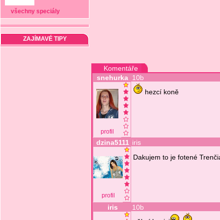
všechny speciály
ZAJÍMAVÉ TIPY
Komentáře
snehurka
10b
hezcí koně
profil
dzina5111
iris
Dakujem to je fotené Trenči
profil
iris
10b