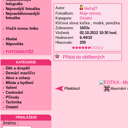
fotografie
Autor:
Verča27
Nejnovější fotoalba
Fotoalbum:
Moje výtvory
Nejnavštěvovanější
fotoalba
Kategorie:
Ostatní
Klíčová slova:
kočka , modrá, ponožka
Zobrazeno:
1603x
Vložit novou fotku
Vložená:
02.10.2012 10:30 hod.
Hodnocení:
6.44/10
Hledat
Hlasovalo:
250
Nápověda
FOTOSOUTĚŽ
Přidat do oblíbených
KATEGORIE
Děti a dospělí
Domácí mazlíčci
Akce a oslavy
Města a bydlení
Vaření
Cestování
Příroda
Technika
Ostatní
PŘIHLÁŠENÍ
Jméno :