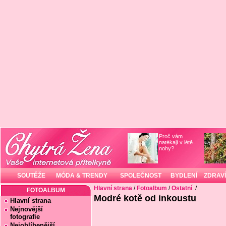
Proč vám
natékají v létě
nohy?
SOUTĚŽE
MÓDA & TRENDY
SPOLEČNOST
BYDLENÍ
ZDRAVÍ
Hlavní strana
/
Fotoalbum
/
Ostatní
/
FOTOALBUM
Modré kotě od inkoustu
Hlavní strana
Nejnovější
fotografie
Nejoblíbenější