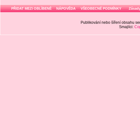
PŘIDAT MEZI OBLÍBENÉ
NÁPOVĚDA
VŠEOBECNÉ PODMÍNKY
Zásady
Publikování nebo šíření obsahu 
Smajlíci:
Cop