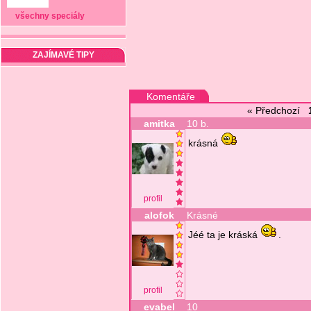
všechny speciály
ZAJÍMAVÉ TIPY
Komentáře
« Předchozí
amitka
10 b.
krásná
profil
alofok
Krásné
Jéé ta je kráská
.
profil
evabel
10