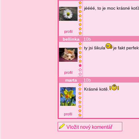
jéééé, to je moc krásné koť
profil
bellinka
10b
ty jsi šikula
je fakt perfek
profil
marta
10b
Krásné kotě.
profil
Vložit nový komentář