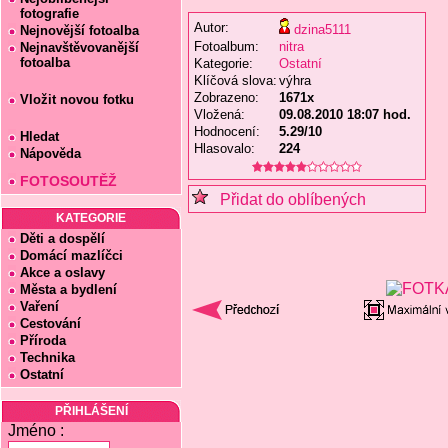
fotografie
Autor:
dzina5111
Nejnovější fotoalba
Fotoalbum:
nitra
Nejnavštěvovanější
fotoalba
Kategorie:
Ostatní
Klíčová slova:
výhra
Zobrazeno:
1671x
Vložit novou fotku
Vložená:
09.08.2010 18:07 hod.
Hodnocení:
5.29/10
Hledat
Hlasovalo:
224
Nápověda
FOTOSOUTĚŽ
Přidat do oblíbených
KATEGORIE
Děti a dospělí
Domácí mazlíčci
Akce a oslavy
Města a bydlení
Vaření
Cestování
Příroda
Technika
Ostatní
PŘIHLÁŠENÍ
Jméno :