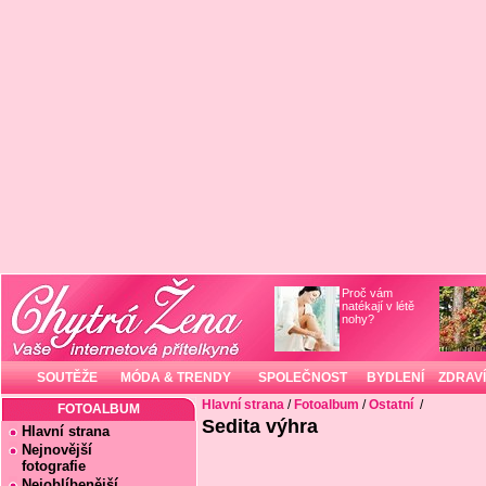
Proč vám
natékají v létě
nohy?
SOUTĚŽE
MÓDA & TRENDY
SPOLEČNOST
BYDLENÍ
ZDRAVÍ
Hlavní strana
/
Fotoalbum
/
Ostatní
/
FOTOALBUM
Sedita výhra
Hlavní strana
Nejnovější
fotografie
Nejoblíbenější