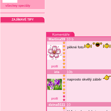
všechny speciály
ZAJÍMAVÉ TIPY
Komentáře
Martina59
10 b
pěkné foto
profil
iris
10b
naprosto skvělý záběr
profil
dzina5111
10