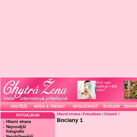
Proč vám
natékají v létě
nohy?
SOUTĚŽE
MÓDA & TRENDY
SPOLEČNOST
BYDLENÍ
ZDRAVÍ
Hlavní strana
/
Fotoalbum
/
Ostatní
/
FOTOALBUM
Bociany 1
Hlavní strana
Nejnovější
fotografie
Nejoblíbenější