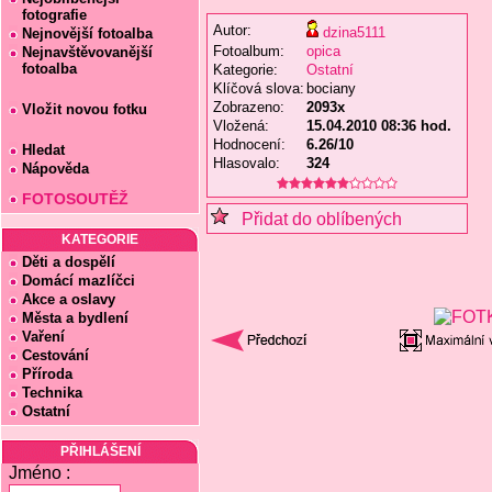
fotografie
Autor:
dzina5111
Nejnovější fotoalba
Fotoalbum:
opica
Nejnavštěvovanější
fotoalba
Kategorie:
Ostatní
Klíčová slova:
bociany
Zobrazeno:
2093x
Vložit novou fotku
Vložená:
15.04.2010 08:36 hod.
Hodnocení:
6.26/10
Hledat
Hlasovalo:
324
Nápověda
FOTOSOUTĚŽ
Přidat do oblíbených
KATEGORIE
Děti a dospělí
Domácí mazlíčci
Akce a oslavy
Města a bydlení
Vaření
Cestování
Příroda
Technika
Ostatní
PŘIHLÁŠENÍ
Jméno :