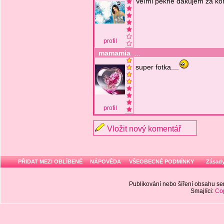
Veľmi pekne dakujem za ko
profil
mamamia
...
super fotka....
profil
Vložit nový komentář
PŘIDAT MEZI OBLÍBENÉ
NÁPOVĚDA
VŠEOBECNÉ PODMÍNKY
Zásady
Publikování nebo šíření obsahu 
Smajlíci:
Cop