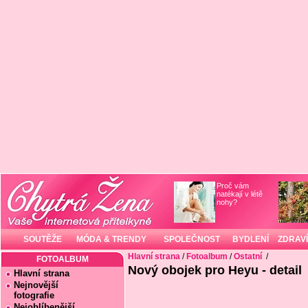
Proč vám
natékají v létě
nohy?
SOUTĚŽE
MÓDA & TRENDY
SPOLEČNOST
BYDLENÍ
ZDRAVÍ
Hlavní strana
/
Fotoalbum
/
Ostatní
/
FOTOALBUM
Nový obojek pro Heyu - detail
Hlavní strana
Nejnovější
fotografie
Nejoblíbenější