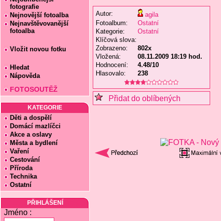
fotografie
Autor:
agila
Nejnovější fotoalba
Fotoalbum:
Ostatní
Nejnavštěvovanější
fotoalba
Kategorie:
Ostatní
Klíčová slova:
Zobrazeno:
802x
Vložit novou fotku
Vložená:
08.11.2009 18:19 hod.
Hodnocení:
4.48/10
Hledat
Hlasovalo:
238
Nápověda
FOTOSOUTĚŽ
Přidat do oblíbených
KATEGORIE
Děti a dospělí
Domácí mazlíčci
Akce a oslavy
Města a bydlení
Vaření
Cestování
Příroda
Technika
Ostatní
PŘIHLÁŠENÍ
Jméno :