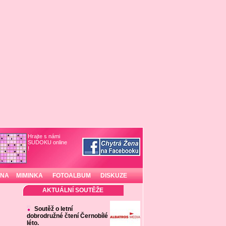
Hrajte s námi
SUDOKU online
!
INA
MIMINKA
FOTOALBUM
DISKUZE
AKTUÁLNÍ SOUTĚŽE
Soutěž o letní
dobrodružné čtení Černobílé
léto.