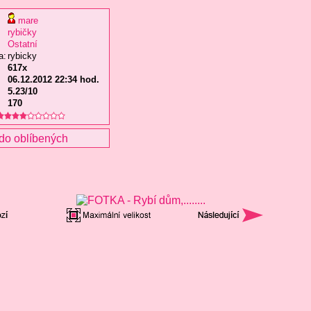
mare
rybičky
Ostatní
a:
rybicky
617x
06.12.2012 22:34 hod.
5.23/10
170
do oblíbených