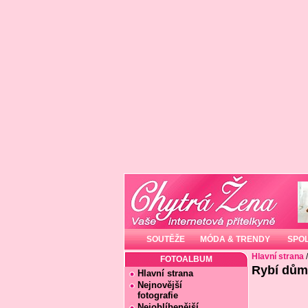
SOUTĚŽE
MÓDA & TRENDY
SPO
Hlavní strana
FOTOALBUM
Rybí dům,..
Hlavní strana
Nejnovější
fotografie
Nejoblíbenější