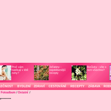
Proč vám
Jeřabiny -
Borůvky - víte o
natékají v létě
nejoblíbenější
nich všechno?
nohy?
recepty
LEČNOST
BYDLENÍ
ZDRAVÍ
CESTOVÁNÍ
RECEPTY
ZÁBAVA
ROD
/
Fotoalbum
/
Ostatní
/
......