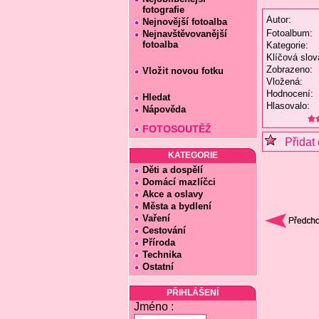
fotografie
Autor:
Nejnovější fotoalba
Fotoalbum:
Nejnavštěvovanější
fotoalba
Kategorie:
Klíčová slov
Zobrazeno:
Vložit novou fotku
Vložená:
Hodnocení:
Hledat
Hlasovalo:
Nápověda
FOTOSOUTĚŽ
Přidat 
KATEGORIE
Děti a dospělí
Domácí mazlíčci
Akce a oslavy
Města a bydlení
Vaření
Cestování
Příroda
Technika
Ostatní
PŘIHLÁŠENÍ
Jméno :