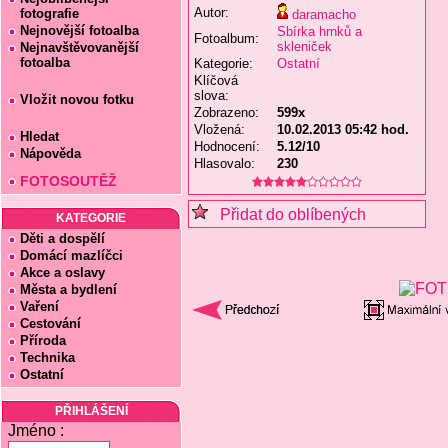
Autor:
fotografie
daramacho
Nejnovější fotoalba
Sbírka hrnků a
Fotoalbum:
skleniček
Nejnavštěvovanější
fotoalba
Kategorie:
Ostatní
Klíčová
slova:
Vložit novou fotku
Zobrazeno:
599x
Vložená:
10.02.2013 05:42 hod.
Hledat
Hodnocení:
5.12/10
Nápověda
Hlasovalo:
230
FOTOSOUTĚŽ
Přidat do oblíbených
KATEGORIE
Děti a dospělí
Domácí mazlíčci
Akce a oslavy
Města a bydlení
Vaření
Cestování
Příroda
Technika
Ostatní
PŘIHLÁŠENÍ
Jméno :