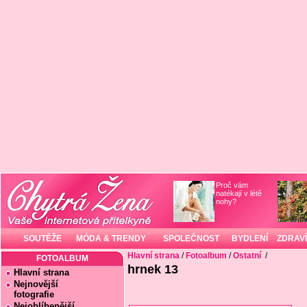
Proč vám
natékají v létě
nohy?
SOUTĚŽE
MÓDA & TRENDY
SPOLEČNOST
BYDLENÍ
ZDRAVÍ
Hlavní strana
/
Fotoalbum
/
Ostatní
/
FOTOALBUM
hrnek 13
Hlavní strana
Nejnovější
fotografie
Nejoblíbenější