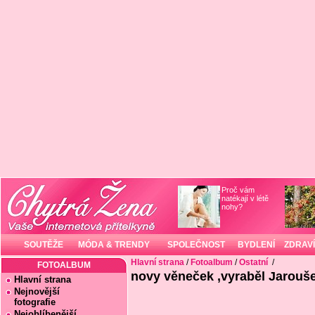
Proč vám
natékají v létě
nohy?
SOUTĚŽE
MÓDA & TRENDY
SPOLEČNOST
BYDLENÍ
ZDRAVÍ
Hlavní strana
/
Fotoalbum
/
Ostatní
/
FOTOALBUM
novy věneček ,vyraběl Jarouše
Hlavní strana
Nejnovější
fotografie
Nejoblíbenější