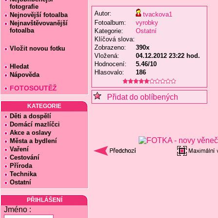
fotografie
Autor:
tvackova1
Nejnovější fotoalba
Fotoalbum:
vyrobky
Nejnavštěvovanější
fotoalba
Kategorie:
Ostatní
Klíčová slova:
Zobrazeno:
390x
Vložit novou fotku
Vložená:
04.12.2012 23:22 hod.
Hodnocení:
5.46/10
Hledat
Hlasovalo:
186
Nápověda
FOTOSOUTĚŽ
Přidat do oblíbených
KATEGORIE
Děti a dospělí
Domácí mazlíčci
Akce a oslavy
Města a bydlení
Vaření
Cestování
Příroda
Technika
Ostatní
PŘIHLÁŠENÍ
Jméno :