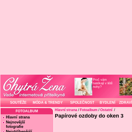
Proč vám
natékají v létě
nohy?
SOUTĚŽE
MÓDA & TRENDY
SPOLEČNOST
BYDLENÍ
ZDRAVÍ
Hlavní strana
/
Fotoalbum
/
Ostatní
/
FOTOALBUM
Papírové ozdoby do oken 3
Hlavní strana
Nejnovější
fotografie
Nejoblíbenější