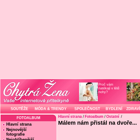
Proč vám
natékají v létě
nohy?
SOUTĚŽE
MÓDA & TRENDY
SPOLEČNOST
BYDLENÍ
ZDRAVÍ
Hlavní strana
/
Fotoalbum
/
Ostatní
/
FOTOALBUM
Málem nám přistál na dvoře...
Hlavní strana
Nejnovější
fotografie
Nejoblíbenější