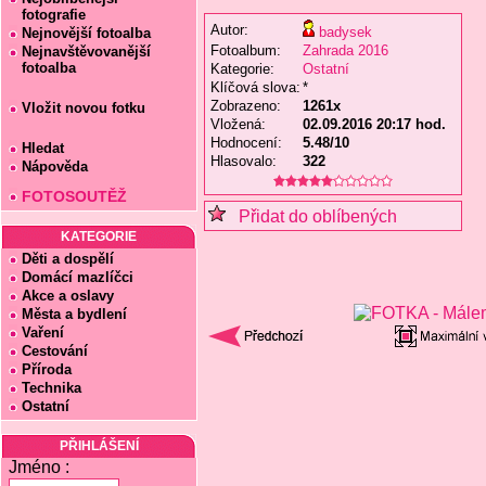
fotografie
Autor:
badysek
Nejnovější fotoalba
Fotoalbum:
Zahrada 2016
Nejnavštěvovanější
fotoalba
Kategorie:
Ostatní
Klíčová slova:
*
Zobrazeno:
1261x
Vložit novou fotku
Vložená:
02.09.2016 20:17 hod.
Hodnocení:
5.48/10
Hledat
Hlasovalo:
322
Nápověda
FOTOSOUTĚŽ
Přidat do oblíbených
KATEGORIE
Děti a dospělí
Domácí mazlíčci
Akce a oslavy
Města a bydlení
Vaření
Cestování
Příroda
Technika
Ostatní
PŘIHLÁŠENÍ
Jméno :