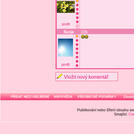
profil
Surja
10b
profil
Vložit nový komentář
PŘIDAT MEZI OBLÍBENÉ
NÁPOVĚDA
VŠEOBECNÉ PODMÍNKY
Zásady
Publikování nebo šíření obsahu 
Smajlíci:
Cop