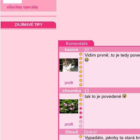
všechny speciály
ZAJÍMAVÉ TIPY
Komentáře
kacice
10 *
Vidím prvně, to je tedy pov
profil
chrumka
10
tak to je povedené
profil
Olouš
Dobrý!
Vypadáto, jakoby ta stará b