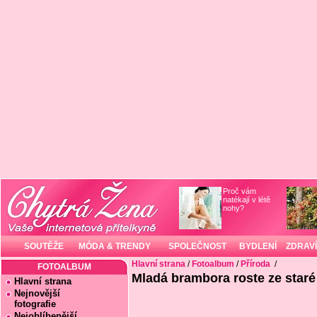
Proč vám
natékají v létě
nohy?
SOUTĚŽE
MÓDA & TRENDY
SPOLEČNOST
BYDLENÍ
ZDRAVÍ
Hlavní strana
/
Fotoalbum
/
Příroda
/
FOTOALBUM
Mladá brambora roste ze staré
Hlavní strana
Nejnovější
fotografie
Nejoblíbenější