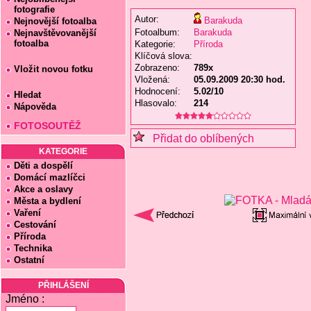
fotografie
Autor:
Barakuda
Nejnovější fotoalba
Fotoalbum:
Barakuda
Nejnavštěvovanější
fotoalba
Kategorie:
Příroda
Klíčová slova:
Zobrazeno:
789x
Vložit novou fotku
Vložená:
05.09.2009 20:30 hod.
Hodnocení:
5.02/10
Hledat
Hlasovalo:
214
Nápověda
FOTOSOUTĚŽ
Přidat do oblíbených
KATEGORIE
Děti a dospělí
Domácí mazlíčci
Akce a oslavy
Města a bydlení
Vaření
Cestování
Příroda
Technika
Ostatní
PŘIHLÁŠENÍ
Jméno :