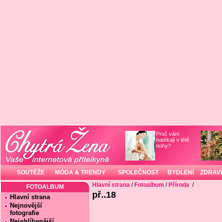
Proč vám
natékají v létě
nohy?
SOUTĚŽE
MÓDA & TRENDY
SPOLEČNOST
BYDLENÍ
ZDRAVÍ
Hlavní strana
/
Fotoalbum
/
Příroda
/
FOTOALBUM
př..18
Hlavní strana
Nejnovější
fotografie
Nejoblíbenější