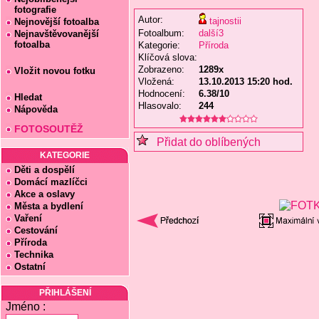
fotografie
Autor:
tajnostii
Nejnovější fotoalba
Fotoalbum:
další3
Nejnavštěvovanější
fotoalba
Kategorie:
Příroda
Klíčová slova:
Zobrazeno:
1289x
Vložit novou fotku
Vložená:
13.10.2013 15:20 hod.
Hodnocení:
6.38/10
Hledat
Hlasovalo:
244
Nápověda
FOTOSOUTĚŽ
Přidat do oblíbených
KATEGORIE
Děti a dospělí
Domácí mazlíčci
Akce a oslavy
Města a bydlení
Vaření
Cestování
Příroda
Technika
Ostatní
PŘIHLÁŠENÍ
Jméno :