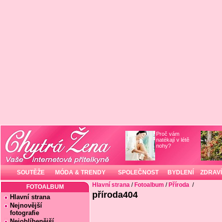
Proč vám
natékají v létě
nohy?
SOUTĚŽE
MÓDA & TRENDY
SPOLEČNOST
BYDLENÍ
ZDRAVÍ
Hlavní strana
/
Fotoalbum
/
Příroda
/
FOTOALBUM
příroda404
Hlavní strana
Nejnovější
fotografie
Nejoblíbenější