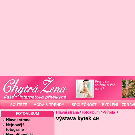
Proč vám
natékají v létě
nohy?
SOUTĚŽE
MÓDA & TRENDY
SPOLEČNOST
BYDLENÍ
ZDRAVÍ
Hlavní strana
/
Fotoalbum
/
Příroda
/
FOTOALBUM
výstava kytek 49
Hlavní strana
Nejnovější
fotografie
Nejoblíbenější