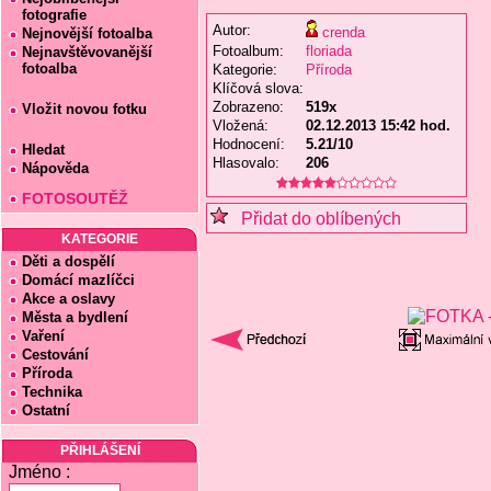
fotografie
Autor:
crenda
Nejnovější fotoalba
Fotoalbum:
floriada
Nejnavštěvovanější
fotoalba
Kategorie:
Příroda
Klíčová slova:
Zobrazeno:
519x
Vložit novou fotku
Vložená:
02.12.2013 15:42 hod.
Hodnocení:
5.21/10
Hledat
Hlasovalo:
206
Nápověda
FOTOSOUTĚŽ
Přidat do oblíbených
KATEGORIE
Děti a dospělí
Domácí mazlíčci
Akce a oslavy
Města a bydlení
Vaření
Cestování
Příroda
Technika
Ostatní
PŘIHLÁŠENÍ
Jméno :