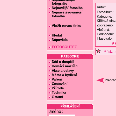
fotografie
Autor:
Nejnovější fotoalba
Fotoalbum:
Nejnavštěvovanější
fotoalba
Kategorie:
Klíčová slov
Zobrazeno:
Vložit novou fotku
Vložená:
Hodnocení:
Hledat
Hlasovalo:
Nápověda
FOTOSOUTĚŽ
Přidat 
KATEGORIE
Děti a dospělí
Domácí mazlíčci
Akce a oslavy
Města a bydlení
Vaření
Cestování
Příroda
Technika
Ostatní
PŘIHLÁŠENÍ
Jméno :