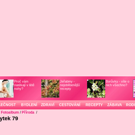
Proč vám
Jeřabiny -
Borůvky - víte o
natékají v létě
nejoblíbenější
nich všechno?
nohy?
recepty
LEČNOST
BYDLENÍ
ZDRAVÍ
CESTOVÁNÍ
RECEPTY
ZÁBAVA
ROD
/
Fotoalbum
/
Příroda
/
ytek 79