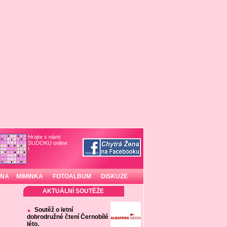
Hrajte s námi
SUDOKU online
!
INA
MIMINKA
FOTOALBUM
DISKUZE
AKTUÁLNÍ SOUTĚŽE
Soutěž o letní
dobrodružné čtení Černobílé
léto.