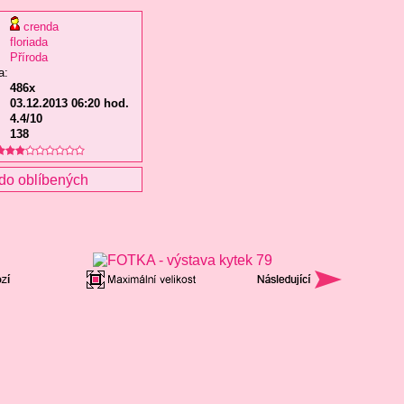
crenda
floriada
Příroda
a:
486x
03.12.2013 06:20 hod.
4.4/10
138
do oblíbených