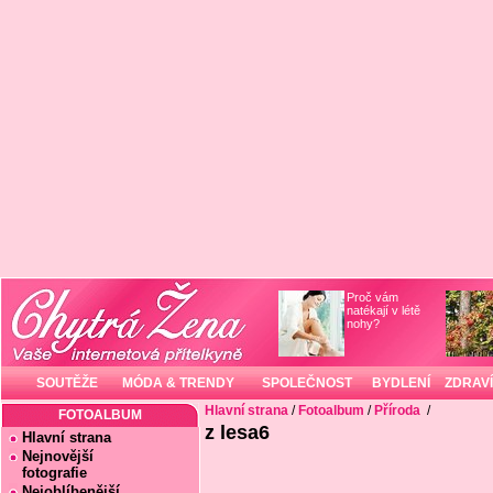
Proč vám
natékají v létě
nohy?
SOUTĚŽE
MÓDA & TRENDY
SPOLEČNOST
BYDLENÍ
ZDRAVÍ
Hlavní strana
/
Fotoalbum
/
Příroda
/
FOTOALBUM
z lesa6
Hlavní strana
Nejnovější
fotografie
Nejoblíbenější