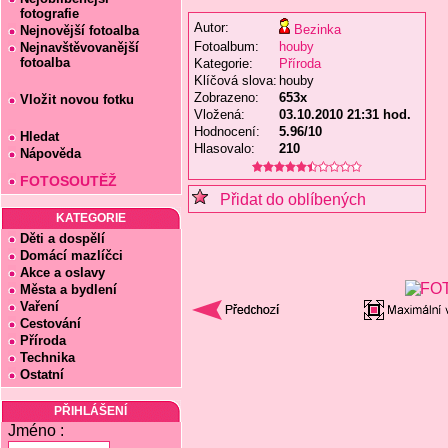
fotografie
Autor:
Bezinka
Nejnovější fotoalba
Fotoalbum:
houby
Nejnavštěvovanější
fotoalba
Kategorie:
Příroda
Klíčová slova:
houby
Zobrazeno:
653x
Vložit novou fotku
Vložená:
03.10.2010 21:31 hod.
Hodnocení:
5.96/10
Hledat
Hlasovalo:
210
Nápověda
FOTOSOUTĚŽ
Přidat do oblíbených
KATEGORIE
Děti a dospělí
Domácí mazlíčci
Akce a oslavy
Města a bydlení
Vaření
Cestování
Příroda
Technika
Ostatní
PŘIHLÁŠENÍ
Jméno :