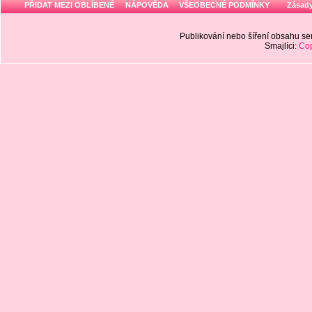
PŘIDAT MEZI OBLÍBENÉ
NÁPOVĚDA
VŠEOBECNÉ PODMÍNKY
Zásady
Publikování nebo šíření obsahu 
Smajlíci:
Cop