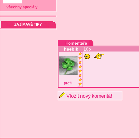
všechny speciály
ZAJÍMAVÉ TIPY
Komentáře
hsebik
10b
profil
Vložit nový komentář