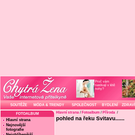
Proč vám
natékají v létě
nohy?
SOUTĚŽE
MÓDA & TRENDY
SPOLEČNOST
BYDLENÍ
ZDRAVÍ
Hlavní strana
/
Fotoalbum
/
Příroda
/
FOTOALBUM
pohled na řeku Svitavu......
Hlavní strana
Nejnovější
fotografie
Nejoblíbenější