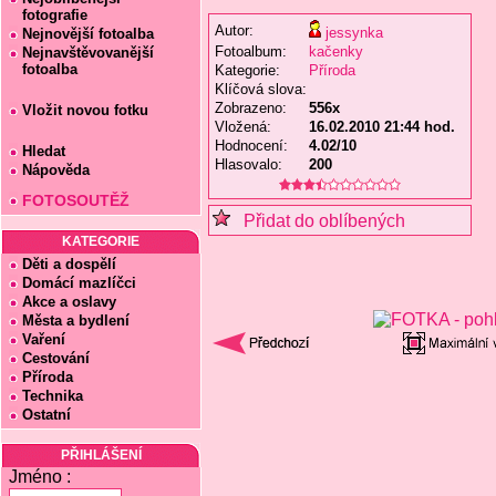
fotografie
Autor:
jessynka
Nejnovější fotoalba
Fotoalbum:
kačenky
Nejnavštěvovanější
fotoalba
Kategorie:
Příroda
Klíčová slova:
Zobrazeno:
556x
Vložit novou fotku
Vložená:
16.02.2010 21:44 hod.
Hodnocení:
4.02/10
Hledat
Hlasovalo:
200
Nápověda
FOTOSOUTĚŽ
Přidat do oblíbených
KATEGORIE
Děti a dospělí
Domácí mazlíčci
Akce a oslavy
Města a bydlení
Vaření
Cestování
Příroda
Technika
Ostatní
PŘIHLÁŠENÍ
Jméno :