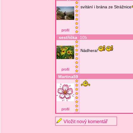
svítání i brána ze Strážnice
profil
sestřička
10b
Nádhera!
profil
Martina59
profil
Vložit nový komentář