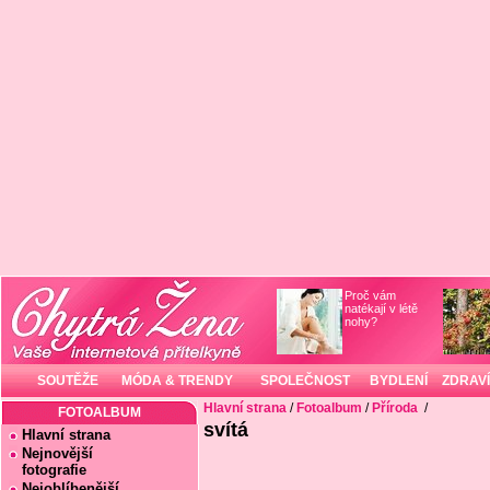
Proč vám
natékají v létě
nohy?
SOUTĚŽE
MÓDA & TRENDY
SPOLEČNOST
BYDLENÍ
ZDRAVÍ
Hlavní strana
/
Fotoalbum
/
Příroda
/
FOTOALBUM
svítá
Hlavní strana
Nejnovější
fotografie
Nejoblíbenější