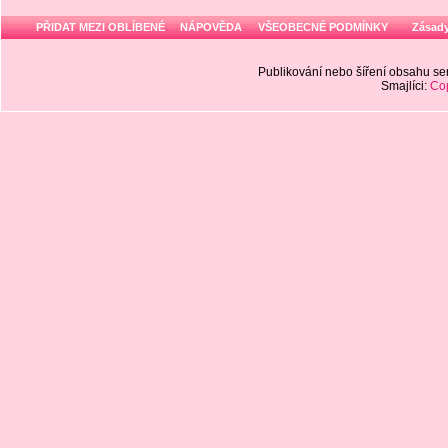
PŘIDAT MEZI OBLÍBENÉ
NÁPOVĚDA
VŠEOBECNÉ PODMÍNKY
Zásady
Publikování nebo šíření obsahu 
Smajlíci:
Cop