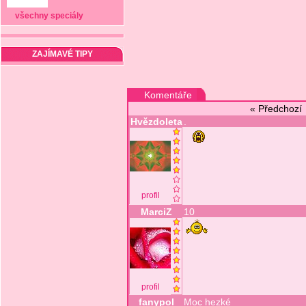
všechny speciály
ZAJÍMAVÉ TIPY
Komentáře
« Předchoz
Hvězdoleta
.
profil
MarciZ
10
profil
fanypol
Moc hezké