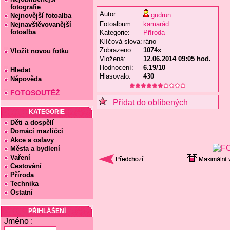
fotografie
Autor:
gudrun
Nejnovější fotoalba
Fotoalbum:
kamarád
Nejnavštěvovanější
fotoalba
Kategorie:
Příroda
Klíčová slova:
ráno
Zobrazeno:
1074x
Vložit novou fotku
Vložená:
12.06.2014 09:05 hod.
Hodnocení:
6.19/10
Hledat
Hlasovalo:
430
Nápověda
FOTOSOUTĚŽ
Přidat do oblíbených
KATEGORIE
Děti a dospělí
Domácí mazlíčci
Akce a oslavy
Města a bydlení
Vaření
Cestování
Příroda
Technika
Ostatní
PŘIHLÁŠENÍ
Jméno :