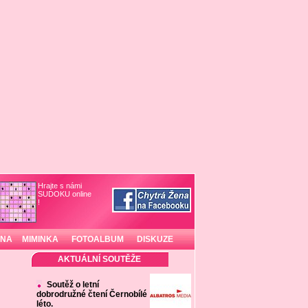
Hrajte s námi
SUDOKU online
!
INA
MIMINKA
FOTOALBUM
DISKUZE
AKTUÁLNÍ SOUTĚŽE
Soutěž o letní
dobrodružné čtení Černobílé
léto.