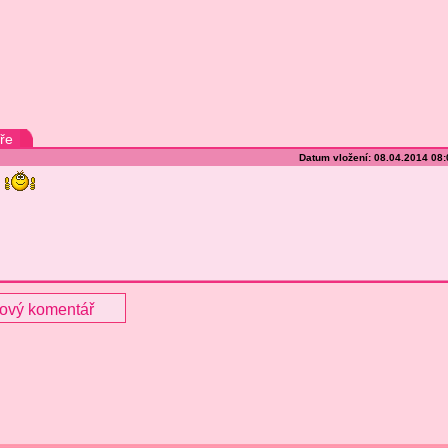
ře
Datum vložení: 08.04.2014 08
nový komentář