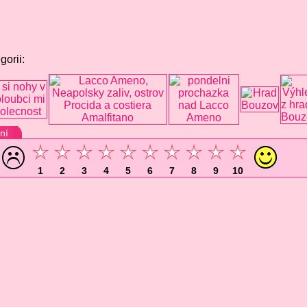
gorii:
ní
1
2
3
4
5
6
7
8
9
10