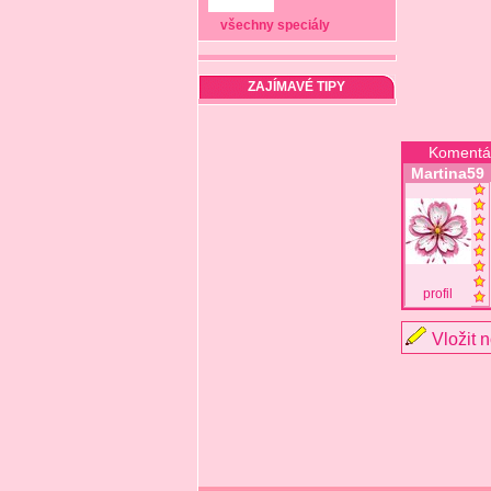
všechny speciály
ZAJÍMAVÉ TIPY
Komentá
Martina59
profil
Vložit 