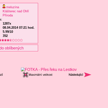
meluzína
Klášterec nad Ohří
Příroda
a:
1287x
08.04.2014 07:21 hod.
5.99/10
352
do oblíbených