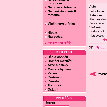
fotografie
Autor:
Nejnovější fotoalba
Fotoalbum:
Nejnavštěvovanější
fotoalba
Kategorie:
Klíčová slov
Zobrazeno:
Vložit novou fotku
Vložená:
Hodnocení:
Hledat
Hlasovalo:
Nápověda
FOTOSOUTĚŽ
Přidat 
KATEGORIE
Děti a dospělí
Domácí mazlíčci
Akce a oslavy
Města a bydlení
Vaření
Cestování
Příroda
Technika
Ostatní
PŘIHLÁŠENÍ
Jméno :