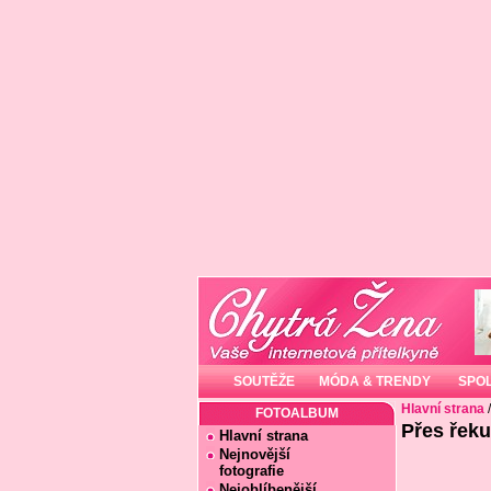
SOUTĚŽE
MÓDA & TRENDY
SPO
Hlavní strana
FOTOALBUM
Přes řeku
Hlavní strana
Nejnovější
fotografie
Nejoblíbenější