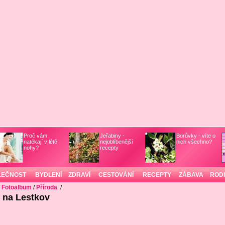
Proč vám
Jeřabiny -
Borůvky - víte o
natékají v létě
nejoblíbenější
nich všechno?
nohy?
recepty
LEČNOST
BYDLENÍ
ZDRAVÍ
CESTOVÁNÍ
RECEPTY
ZÁBAVA
ROD
/
Fotoalbum
/
Příroda
/
 na Lestkov