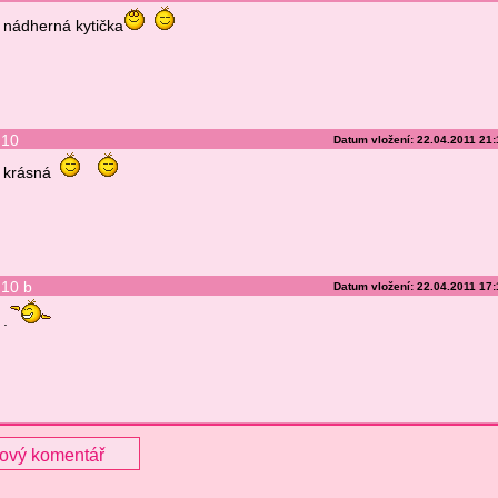
nádherná kytička
10
Datum vložení: 22.04.2011 21
krásná
10 b
Datum vložení: 22.04.2011 17
.
nový komentář