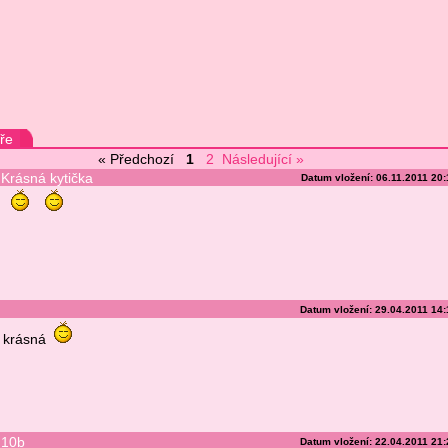
ře
« Předchozí
1
2
Následující »
Krásná kytička
Datum vložení: 06.11.2011 20
Datum vložení: 29.04.2011 14
krásná
10b
Datum vložení: 22.04.2011 21