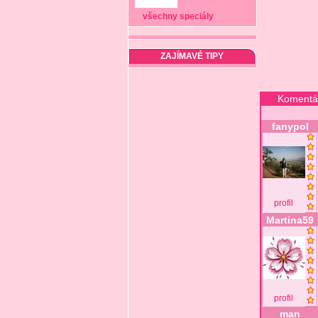
všechny speciály
ZAJÍMAVÉ TIPY
Komentá
fanypol
profil
Martina59
profil
man