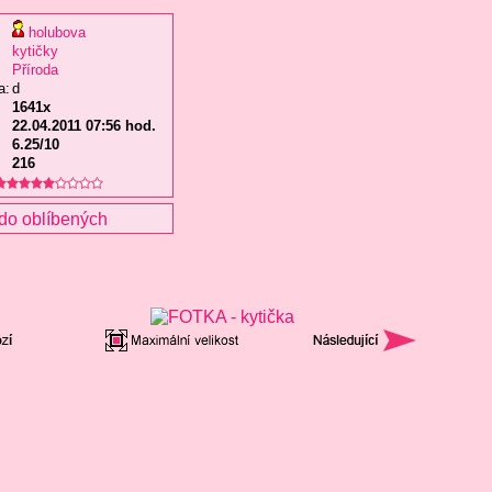
holubova
kytičky
Příroda
a:
d
1641x
22.04.2011 07:56 hod.
6.25/10
216
do oblíbených