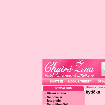
SOUTĚŽE
MÓDA & TRENDY
SPO
Hlavní strana
FOTOALBUM
kytička
Hlavní strana
Nejnovější
fotografie
Nejoblíbenější