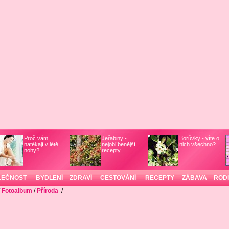
Proč vám
Jeřabiny -
Borůvky - víte o
natékají v létě
nejoblíbenější
nich všechno?
nohy?
recepty
LEČNOST
BYDLENÍ
ZDRAVÍ
CESTOVÁNÍ
RECEPTY
ZÁBAVA
ROD
/
Fotoalbum
/
Příroda
/