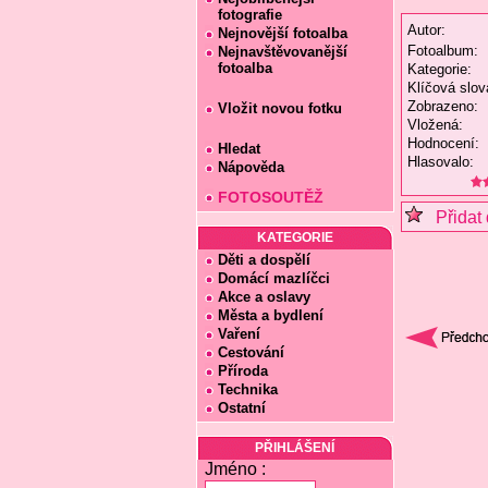
fotografie
Autor:
Nejnovější fotoalba
Fotoalbum:
Nejnavštěvovanější
fotoalba
Kategorie:
Klíčová slov
Zobrazeno:
Vložit novou fotku
Vložená:
Hodnocení:
Hledat
Hlasovalo:
Nápověda
FOTOSOUTĚŽ
Přidat 
KATEGORIE
Děti a dospělí
Domácí mazlíčci
Akce a oslavy
Města a bydlení
Vaření
Cestování
Příroda
Technika
Ostatní
PŘIHLÁŠENÍ
Jméno :