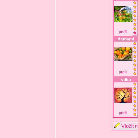
profil
damami
profil
vilka
profil
Vložit 