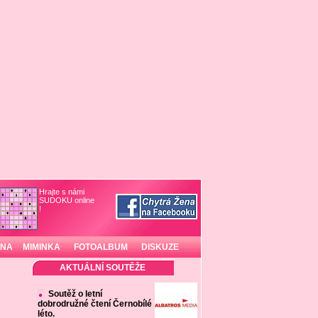
Hrajte s námi
SUDOKU online
!
INA
MIMINKA
FOTOALBUM
DISKUZE
AKTUÁLNÍ SOUTĚŽE
Soutěž o letní
dobrodružné čtení Černobílé
léto.