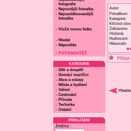
fotografie
Autor:
Nejnovější fotoalba
Fotoalbum:
Nejnavštěvovanější
fotoalba
Kategorie:
Klíčová slov
Zobrazeno:
Vložit novou fotku
Vložená:
Hodnocení:
Hledat
Hlasovalo:
Nápověda
FOTOSOUTĚŽ
Přidat 
KATEGORIE
Děti a dospělí
Domácí mazlíčci
Akce a oslavy
Města a bydlení
Vaření
Cestování
Příroda
Technika
Ostatní
PŘIHLÁŠENÍ
Jméno :