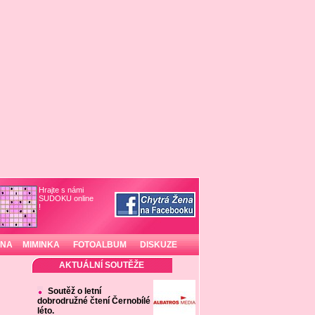
Hrajte s námi
SUDOKU online
!
INA
MIMINKA
FOTOALBUM
DISKUZE
AKTUÁLNÍ SOUTĚŽE
Soutěž o letní
dobrodružné čtení Černobílé
léto.