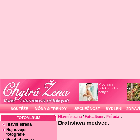
Proč vám
natékají v létě
nohy?
SOUTĚŽE
MÓDA & TRENDY
SPOLEČNOST
BYDLENÍ
ZDRAVÍ
Hlavní strana
/
Fotoalbum
/
Příroda
/
FOTOALBUM
Bratislava medved.
Hlavní strana
Nejnovější
fotografie
Nejoblíbenější