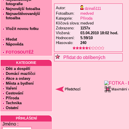
fotografie
Autor:
dzina5111
Nejnovější fotoalba
Fotoalbum:
medved
Nejnavštěvovanější
fotoalba
Kategorie:
Příroda
Klíčová slova:
medved
Zobrazeno:
1157x
Vložit novou fotku
Vložená:
03.04.2010 18:02 hod.
Hodnocení:
5.59/10
Hledat
Hlasovalo:
240
Nápověda
FOTOSOUTĚŽ
Přidat do oblíbených
KATEGORIE
Děti a dospělí
Domácí mazlíčci
Akce a oslavy
Města a bydlení
Vaření
Cestování
Příroda
Technika
Ostatní
PŘIHLÁŠENÍ
Jméno :