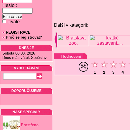
Heslo :
trvale
Další v kategorii:
REGISTRACE
Proč se registrovat?
DNES JE
Sobota 08.08. 2026
Hodnocení
Dnes má svátek Soběslav
VYHLEDÁVÁNÍ
1
2
3
4
DOPORUČUJEME
NAŠE SPECIÁLY
Prostřeno