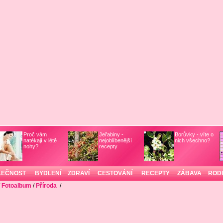
Proč vám
Jeřabiny -
Borůvky - víte o
natékají v létě
nejoblíbenější
nich všechno?
nohy?
recepty
LEČNOST
BYDLENÍ
ZDRAVÍ
CESTOVÁNÍ
RECEPTY
ZÁBAVA
ROD
/
Fotoalbum
/
Příroda
/