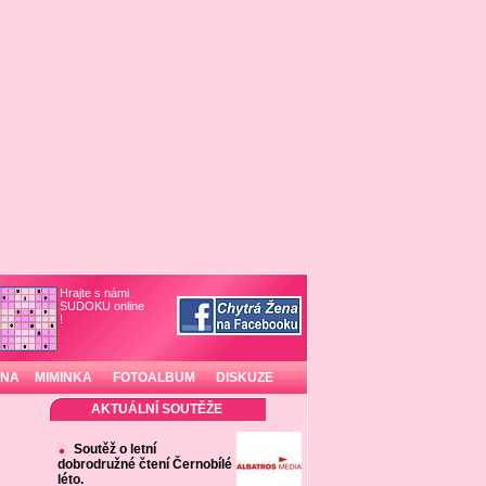
Hrajte s námi
SUDOKU online
!
INA
MIMINKA
FOTOALBUM
DISKUZE
AKTUÁLNÍ SOUTĚŽE
Soutěž o letní
dobrodružné čtení Černobílé
léto.