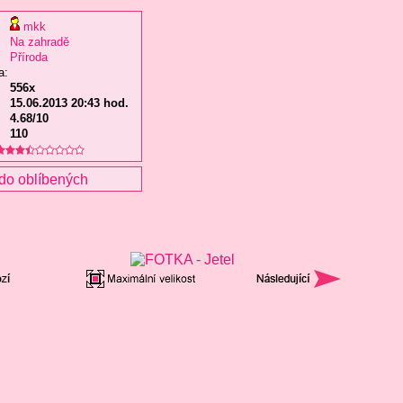
mkk
Na zahradě
Příroda
a:
556x
15.06.2013 20:43 hod.
4.68/10
110
do oblíbených