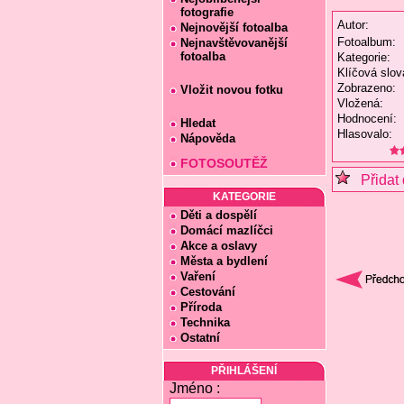
fotografie
Autor:
Nejnovější fotoalba
Fotoalbum:
Nejnavštěvovanější
fotoalba
Kategorie:
Klíčová slov
Zobrazeno:
Vložit novou fotku
Vložená:
Hodnocení:
Hledat
Hlasovalo:
Nápověda
FOTOSOUTĚŽ
Přidat 
KATEGORIE
Děti a dospělí
Domácí mazlíčci
Akce a oslavy
Města a bydlení
Vaření
Cestování
Příroda
Technika
Ostatní
PŘIHLÁŠENÍ
Jméno :