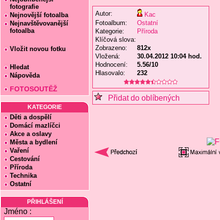
fotografie
Autor:
Kac
Nejnovější fotoalba
Fotoalbum:
Ostatní
Nejnavštěvovanější
fotoalba
Kategorie:
Příroda
Klíčová slova:
Zobrazeno:
812x
Vložit novou fotku
Vložená:
30.04.2012 10:04 hod.
Hodnocení:
5.56/10
Hledat
Hlasovalo:
232
Nápověda
FOTOSOUTĚŽ
Přidat do oblíbených
KATEGORIE
Děti a dospělí
Domácí mazlíčci
Akce a oslavy
Města a bydlení
Vaření
Cestování
Příroda
Technika
Ostatní
PŘIHLÁŠENÍ
Jméno :