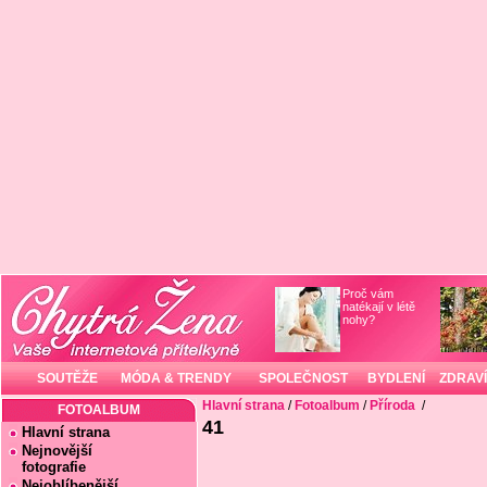
Proč vám
natékají v létě
nohy?
SOUTĚŽE
MÓDA & TRENDY
SPOLEČNOST
BYDLENÍ
ZDRAVÍ
Hlavní strana
/
Fotoalbum
/
Příroda
/
FOTOALBUM
41
Hlavní strana
Nejnovější
fotografie
Nejoblíbenější