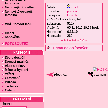
fotografie
Autor:
maid
Nejnovější fotoalba
Fotoalbum:
príroda
Nejnavštěvovanější
fotoalba
Kategorie:
Příroda
Klíčová slova:
strom, foto
Zobrazeno:
915x
Vložit novou fotku
Vložená:
05.11.2010 19:39 hod.
Hodnocení:
6.37/10
Hledat
Hlasovalo:
260
Nápověda
FOTOSOUTĚŽ
Přidat do oblíbených
KATEGORIE
Děti a dospělí
Domácí mazlíčci
Akce a oslavy
Města a bydlení
Vaření
Cestování
Příroda
Technika
Ostatní
PŘIHLÁŠENÍ
Jméno :