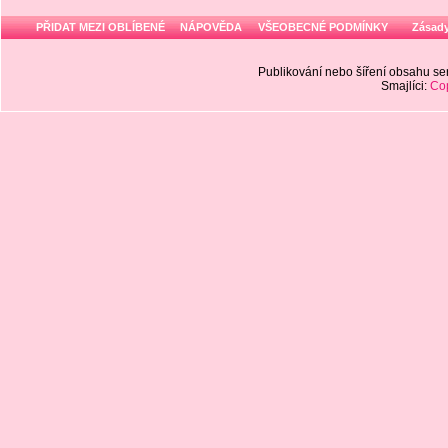
PŘIDAT MEZI OBLÍBENÉ
NÁPOVĚDA
VŠEOBECNÉ PODMÍNKY
Zásady
Publikování nebo šíření obsahu 
Smajlíci:
Cop