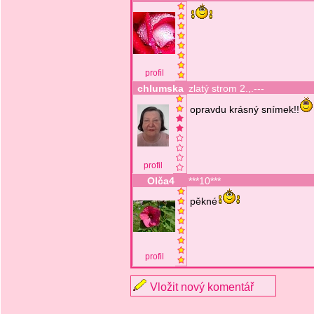
profil
chlumska
zlatý strom 2.,.---
opravdu krásný snímek!!
profil
Olča4
***10***
pěkné
profil
Vložit nový komentář