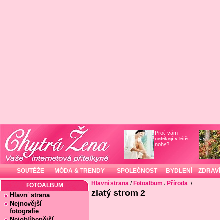
Proč vám
natékají v létě
nohy?
SOUTĚŽE
MÓDA & TRENDY
SPOLEČNOST
BYDLENÍ
ZDRAVÍ
Hlavní strana
/
Fotoalbum
/
Příroda
/
FOTOALBUM
zlatý strom 2
Hlavní strana
Nejnovější
fotografie
Nejoblíbenější