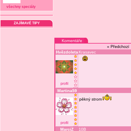
všechny speciály
ZAJÍMAVÉ TIPY
Komentáře
« Předchoz
Hvězdoleta
Krasavec
profil
Martina59
pěkný strom
profil
MarciZ
10B