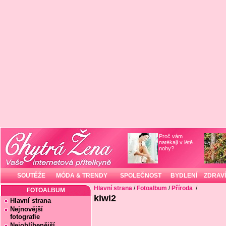
Proč vám
natékají v létě
nohy?
SOUTĚŽE
MÓDA & TRENDY
SPOLEČNOST
BYDLENÍ
ZDRAVÍ
Hlavní strana
/
Fotoalbum
/
Příroda
/
FOTOALBUM
kiwi2
Hlavní strana
Nejnovější
fotografie
Nejoblíbenější