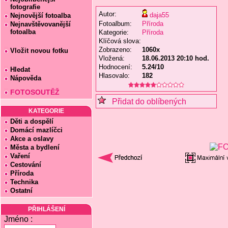
fotografie
Autor:
daja55
Nejnovější fotoalba
Fotoalbum:
Příroda
Nejnavštěvovanější
fotoalba
Kategorie:
Příroda
Klíčová slova:
Zobrazeno:
1060x
Vložit novou fotku
Vložená:
18.06.2013 20:10 hod.
Hodnocení:
5.24/10
Hledat
Hlasovalo:
182
Nápověda
FOTOSOUTĚŽ
Přidat do oblíbených
KATEGORIE
Děti a dospělí
Domácí mazlíčci
Akce a oslavy
Města a bydlení
Vaření
Cestování
Příroda
Technika
Ostatní
PŘIHLÁŠENÍ
Jméno :